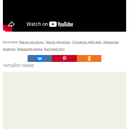
Категории:
Маска для волос
,
Маски для волос
,
Основное действие
,
Домашние
рецепты
,
Домашняя маска
,
Быстрый рост
Читайте также
Изгибы ресниц м. Виды изгибов ресниц