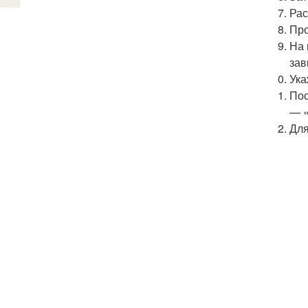
Рас
Про
На 
зав
Ука
Пос
— «
Для