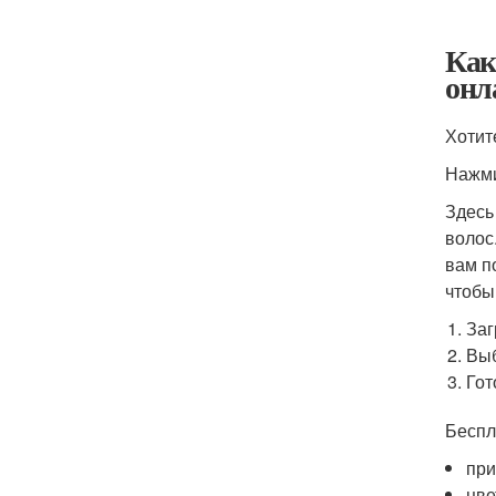
Как
онл
Хотит
Нажми
Здесь
волос
вам п
чтобы
Заг
Выб
Гот
Беспл
при
цве