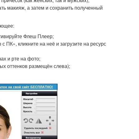
ричёсок (как женских, так и мужских),
ть макияж, а затем и сохранить полученный
ующее:
ктивируйте Флеш Плеер;
с ПК», кликните на неё и загрузите на ресурс
ах и рте на фото;
ых оттенков размещён слева);