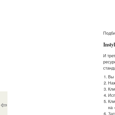
Подби
Insty
И тре
ресур
станд
Вы 
Наж
Кли
Исп
Кли
⇦
на 
Зат