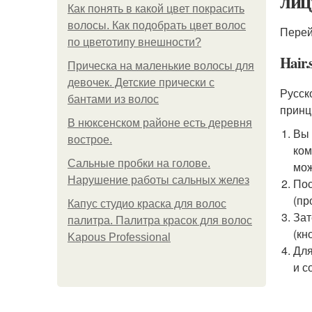
лиц
Как понять в какой цвет покрасить
волосы. Как подобрать цвет волос
Перей
по цветотипу внешности?
Hair.
Прическа на маленькие волосы для
девочек. Детские прически с
Русск
бантами из волос
принц
В нюксенском районе есть деревня
Вы 
вострое.
ком
Сальные пробки на голове.
мож
Нарушение работы сальных желез
Пос
(пр
Капус студио краска для волос
Зат
палитра. Палитра красок для волос
(кн
Kapous Professional
Для
и с