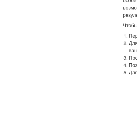
особе
возмо
резуль
Чтобы
Пер
Для
ваш
Про
Поэ
Для