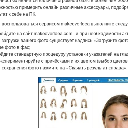
нностью является наличие огромной базы в более чем 2000 п
жностью примерить онлайн различные аксессуары, подобра
тат к себе на ПК.
 воспользоваться сервисом makeoveridea выполните след
ейдите на сайт makeoveridea.com , и при необходимости а
 загрузки вашего фото существует надпись «Загрузите фото 
е фото в фас;
йдите стандартную процедуру установки указателей на глаз
кспериментируйте с причёсками и их цветом (выбор цветов
 сохранения фото нажмите на «Скачать результат справа».