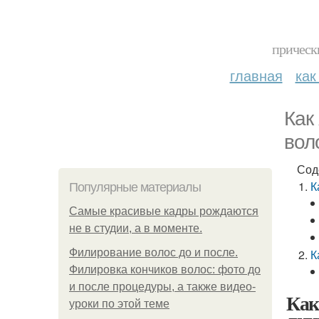
прическ
главная
как
Как
вол
Сод
К
Популярные материалы
Самые красивые кадры рождаются
не в студии, а в моменте.
Филирование волос до и после.
К
Филировка кончиков волос: фото до
и после процедуры, а также видео-
Как
уроки по этой теме