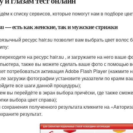
у и глазам тест онлайн
дём к списку сервисов, которые помогут нам в подборе цве
su — есть как женские, так и мужские стрижки
оязычный ресурс hair.su позволит вам выбрать цвет волос 
ипу:
переходите на ресурс hair.su , и загружаете на него ваше 
пьютера, также вы можете сделать ваше фото с помощью в
ет потребоваться активация Adobe Flash Player (нажмите н
ле загрузки фотографии установите указатели по краям ваши
ойдите все шаги данной процедуры);
ем вы перейдёте в экран выбора причёски, где также смож
опки выбора цвет справа);
 сохранения полученного результата кликните на «Авториз
охраните результат.