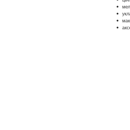
мел
укл
мак
акс