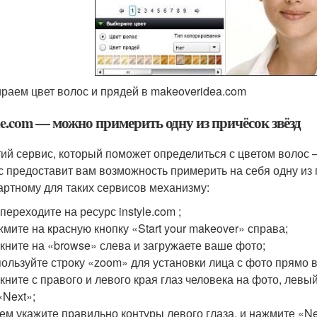
раем цвет волос и прядей в makeoveridea.com
le.com — можно примерить одну из причёсок звёзд
тий сервис, который поможет определиться с цветом волос –
с предоставит вам возможность примерить на себя одну из 
артному для таких сервисов механизму:
переходите на ресурс instyle.com ;
мите на красную кнопку «Start your makeover» справа;
кните на «browse» слева и загружаете ваше фото;
ользуйте строку «zoom» для установки лица с фото прямо в
кните с правого и левого края глаз человека на фото, левы
«Next»;
ем укажите правильно контуры левого глаза, и нажмите «Ne