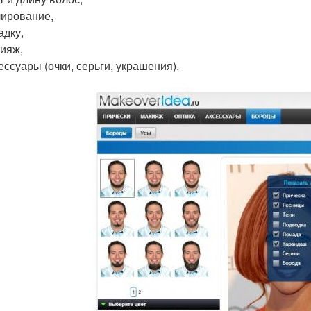
ирование,
адку,
ияж,
ессуары (очки, серьги, украшения).