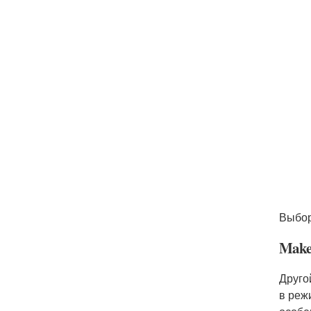
Выбор
Make
Друго
в реж