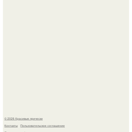
Собчак сказала, что на концерт крида в "Лужниках"
сгоняли студентов и школьников, чтобы забить зал, но
даже так везде были пустоты.
Алина загитова показала фото с выпускного в РАНХиГС.
© 2026 Красивые прически
Контакты
Пользовательское соглашение