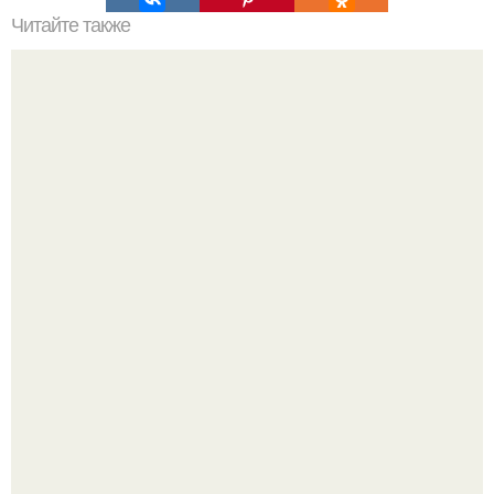
Читайте также
Такую маску рекомендуют для кожи век, но и всему лицу
она сослужит неплохую противоотечную службу.
Многие держат касторовое масло дома только для волос