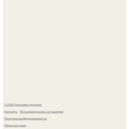
Жил - был дракон.
Моника беллуччи, наша вечная икона стиля, снова в
центре внимания!
© 2026 Красивые прически
Контакты
Пользовательское соглашение
Политика конфидециальности
Обратная связь