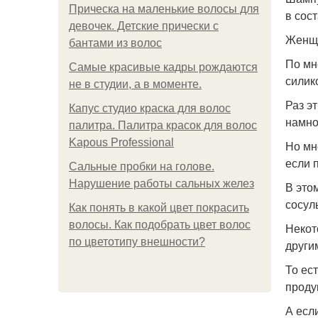
Прическа на маленькие волосы для
в сос
девочек. Детские прически с
Женщи
бантами из волос
По мн
Самые красивые кадры рождаются
силик
не в студии, а в моменте.
Раз э
Капус студио краска для волос
намно
палитра. Палитра красок для волос
Kapous Professional
Но мн
если 
Сальные пробки на голове.
Нарушение работы сальных желез
В это
сосул
Как понять в какой цвет покрасить
волосы. Как подобрать цвет волос
Некот
по цветотипу внешности?
други
То ес
проду
А есл