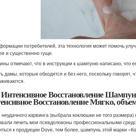
формации потребителей, эта технология может помочь улуч
ее и существенно гуще.
ны отмечают, что в инструкции к шампуню написано, что е
ть дамы, которые обходятся и без него, поскольку говорят, ч
аживаются.
 Интенсивное Восстановление Шампун
енсивное Восстановление Мягко, объемн
 неудачного карвинга (выбрала коклюшки не того размера)
овали лечить мои псевдолоконы профессиональными средст
иться к продукции Dove, тем более, шампунь этой марки «Ко