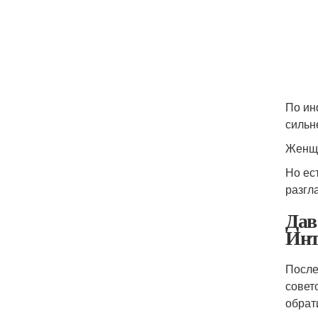
По ин
сильн
Женщи
Но ес
разгл
Дав
Инт
После
совет
обрат