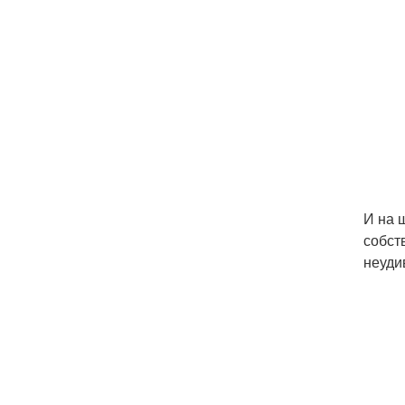
И на 
собст
неуди