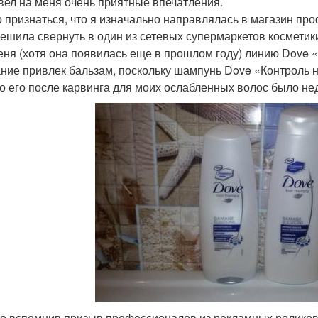
вел на меня очень приятные впечатления.
 признаться, что я изначально направлялась в магазин про
решила свернуть в один из сетевых супермаркетов косметик
еня (хотя она появилась еще в прошлом году) линию Dove
ние привлек бальзам, поскольку шампунь Dove «Контроль н
о его после карвинга для моих ослабленных волос было не
о вспомнив призыв профессионалов из рекламных роликов, 