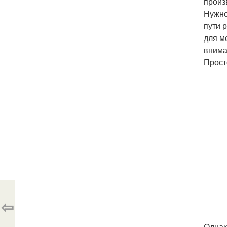
произ
Нужно
пути 
для м
внима
Прост
⇦
Однак