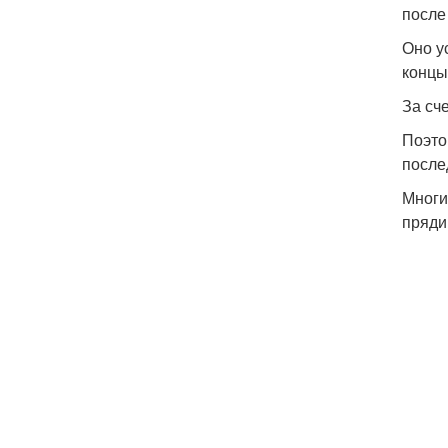
после
Оно у
концы
За сч
Поэто
после
Многи
пряди