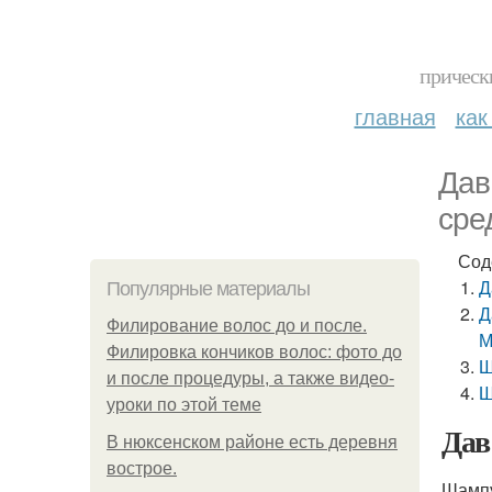
прическ
главная
как
Дав
сре
Сод
Д
Популярные материалы
Д
Филирование волос до и после.
М
Филировка кончиков волос: фото до
Ш
и после процедуры, а также видео-
Ш
уроки по этой теме
Дав
В нюксенском районе есть деревня
вострое.
Шампу