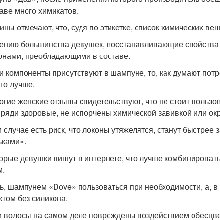
таве много химикатов.
ны отмечают, что, судя по этикетке, список химических в
ению большинства девушек, восстанавливающие свойства 
онами, преобладающими в составе.
ти компоненты присутствуют в шампуне, то, как думают пот
го лучше.
огие женские отзывы свидетельствуют, что не стоит польз
пряди здоровые, не испорчены химической завивкой или о
м случае есть риск, что локоны утяжелятся, станут быстрее 
ьками».
орые девушки пишут в интернете, что лучше комбинировать 
м.
ть, шампунем «Dove» пользоваться при необходимости, а,
ктом без силикона.
и волосы на самом деле повреждены воздействием обесцве