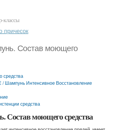
р-классы
о причесок
унь. Состав моющего
о средства
E / Шампунь Интенсивное Восстановление
ание
истенции средства
. Состав моющего средства
ает интенсивное восстановление прядей, имеет