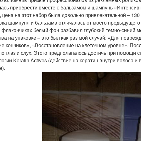
ась приобрести вместе с бальзамом и шампунь «Интенсивн
, цена на этот набор была довольно привлекательной – 130
вка шампуня и бальзама отличалась от моего предыдущего
 флакончиках белый фон разбавил глубокий темно-синий ме
тва на упаковке – это был как раз мой случай: «Для повре
ие кончиков», «Восстановление на клеточном уровне». По
ло глаз и слух. Этого предполагалось достичь при помощи 
логии Keratin Actives (действие на кератин внутри волоса 
е).