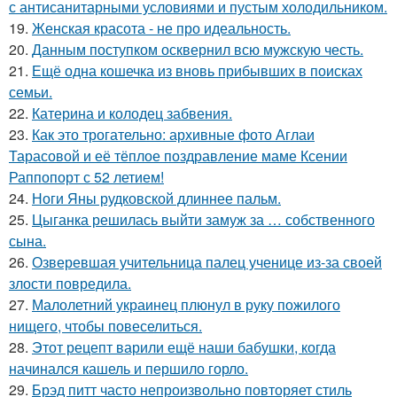
с антисанитарными условиями и пустым холодильником.
19.
Женская красота - не про идеальность.
20.
Данным поступком осквернил всю мужскую честь.
21.
Ещё одна кошечка из вновь прибывших в поисках
семьи.
22.
Катерина и колодец забвения.
23.
Как это трогательно: архивные фото Аглаи
Тарасовой и её тёплое поздравление маме Ксении
Раппопорт с 52 летием!
24.
Ноги Яны рудковской длиннее пальм.
25.
Цыганка решилась выйти замуж за … собственного
сына.
26.
Озверевшая учительница палец ученице из-за своей
злости повредила.
27.
Малолетний украинец плюнул в руку пожилого
нищего, чтобы повеселиться.
28.
Этот рецепт варили ещё наши бабушки, когда
начинался кашель и першило горло.
29.
Брэд питт часто непроизвольно повторяет стиль