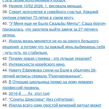
38.
Неделя 10/52 2026. 1. рисовала меньше.
39.
Секрет долголетия и семейного счастья: Аркадий
укупник отметил 73-летие в узком кругу.
40.
"У Меня еще не Было Свадьбы Мечты": Саша бортич
призналась, что захотела выйти замуж за 27-летнего
актера.
41.
Иногда жизнь меняется не из-за одного большого
решения, а потому что ты каждый день выбираешь себя
- чуть-чуть, но стабильно.
42.
Почему новая стрижка - это лучшая терапия?
43.
Интересности корейского кино.
44.
Никиту Ефремова сняли на Бали в объятиях 26-
летней актрисы сериала "Разочарованные".
45.
В Отношке школьница прямо на дому ярмарку
профессий провела.
46.
2016-й …. Ах, этот год!
47.
"Сонеты Шекспира" (без субтитров).
48.
Иногда всего один простой вечерний ритуал может