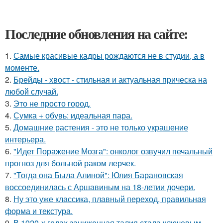
Последние обновления на сайте:
1.
Самые красивые кадры рождаются не в студии, а в
моменте.
2.
Брейды - хвост - стильная и актуальная прическа на
любой случай.
3.
Это не просто город.
4.
Сумка + обувь: идеальная пара.
5.
Домашние растения - это не только украшение
интерьера.
6.
"Идет Поражение Мозга": онколог озвучил печальный
прогноз для больной раком лерчек.
7.
"Тогда она Была Алиной": Юлия Барановская
воссоединилась с Аршавиным на 18-летии дочери.
8.
Ну это уже классика, плавный переход, правильная
форма и текстура.
9.
В 1920-х годах заниженная талия стала ключевым