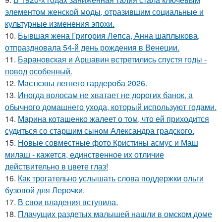
элементом женской моды, отразившим социальные и
культурные изменения эпохи.
10.
Бывшая жена Григория Лепса, Анна шаплыкова,
отпраздновала 54-й день рождения в Венеции.
11.
Барановская и Аршавин встретились спустя годы -
повод особенный.
12.
Мастхэвы летнего гардероба 2026.
13.
Иногда волосам не хватает не дорогих банок, а
обычного домашнего ухода, который используют годами.
14.
Марина коташенко жалеет о том, что ей приходится
судиться со старшим сыном Александра градского.
15.
Новые совместные фото Кристины асмус и Маш
милаш - кажется, единственное их отличие
действительно в цвете глаз!
16.
Как трогательно услышать слова поддержки ольги
бузовой для Лерочки.
17.
В свои владения вступила.
18.
Плачущих раздетых малышей нашли в омском доме