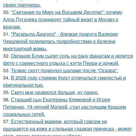
своих партнерш.
30.
"Скитания по Миру на Восьмом Десятке": почему
Алла Пугачева планирует тайный визит в Москву к
врачам.
31.
"Раскрыла Диагноз" - близкая подруга Валерии
Чекалиной поделилась подробностями о болезни
многодетной мамы.
32.
Орландо Блум сыпет соль на рану фанатам и делится
фото с совместного отдыха с кэтти Перри и дочкой.
33.
Трэвис скотт подколол шаламе после "Оскара".
34.
В 2026 году стрижки будут отличаться смелостью и
оригинальностью.
35.
Скетч мне нравился больше, ну ладно.
36.
Старший сын Екатерины Климовой и Игоря
Петренко, 19-летний Матвей, стал настоящим Крашем
социальных сетей.
37.
Естественный макияж, который совсем не
ощущается на коже и стильная гладкая прическа - может
стать твоим дополнением к образу.