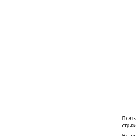
Плать
стриж
Но эт