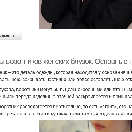
ь дальше →
ы воротников женских блузок. Основные 
ник – это деталь одежды, которая находится у основания ш
вать шею, закрывать частично или вовсе оставлять шею откр
 рукава, воротники могут быть цельнокроеными или втачным
и и/или переда изделия, а втачной раскраивается и пришива
воротник располагается вертикально, то есть «стоит», его 
 встречается в пальто и куртках, трикотажных изделиях и св