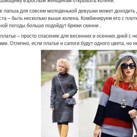
шающему взрослым женщинам открывать колени.
е лапша для совсем молоденькой девушки может доходить
ста – быть несколько выше колена. Комбинируем его с пло
ной погоды больше подойдут брюки скинни .
 платье – просто спасение для весенних и осенних дней с 
ами. Отлично, если платье и сапоги будут одного цвета, но 