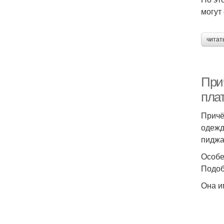
могут
читат
При
пла
Причё
одежд
пиджа
Особе
Подоб
Она и