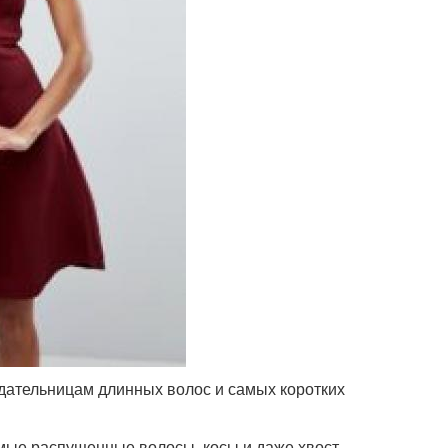
дательницам длинных волос и самых коротких
ямые распущенные волосы, косы и даже хвост