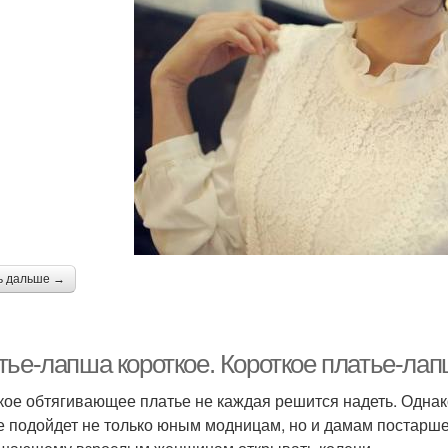
ь дальше →
тье-лапша короткое. Короткое платье-лап
кое обтягивающее платье не каждая решится надеть. Однак
е подойдет не только юным модницам, но и дамам постарш