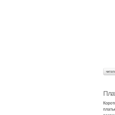
читат
Пла
Корот
плать