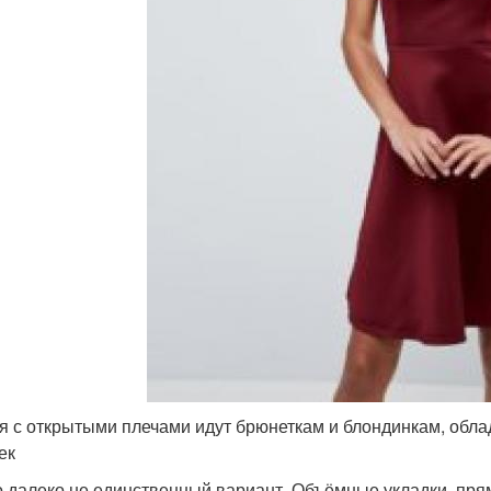
я с открытыми плечами идут брюнеткам и блондинкам, обла
ек
о далеко не единственный вариант. Объёмные укладки, пр