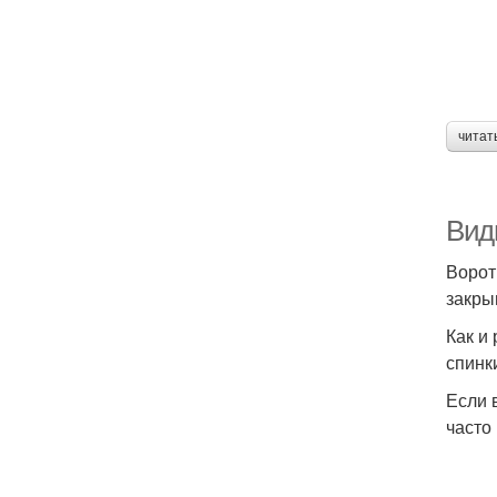
читат
Вид
Ворот
закры
Как и
спинк
Если 
часто