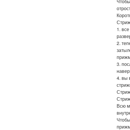
Чтобы
отрос
Корот
Стриж
1. вс
разве
2. те
затыл
прижм
3. по
навер
4. вы
стриж
Стриж
Стриж
Всю м
внутр
Чтобы
прижм