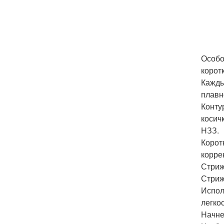
Особо
корот
Кажды
плавн
Конту
косич
НЗЗ.
Корот
корре
Стриж
Стриж
Испол
легко
Начне