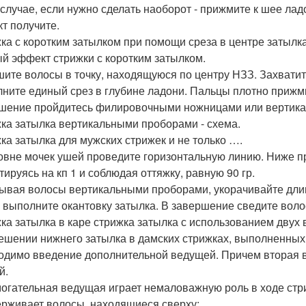
 случае, если нужно сделать наоборот - прижмите к шее ла
т получите.
ка с коротким затылком при помощи среза в центре затылка
й эффект стрижки с коротким затылком.
ите волосы в точку, находящуюся по центру НЗЗ. Захватит
ните единый срез в глубине ладони. Пальцы плотно прижмит
шение пройдитесь филировочными ножницами или вертика
ка затылка вертикальными проборами - схема.
ка затылка для мужских стрижек и не только ….
овне мочек ушей проведите горизонтальную линию. Ниже п
тируясь на кп 1 и соблюдая оттяжку, равную 90 гр.
ывая волосы вертикальными проборами, укорачивайте длин
 выполните окантовку затылка. В завершение сведите волос
ка затылка в каре стрижка затылка с использованием двух 
ешении нижнего затылка в дамских стрижках, выполненных
одимо введение дополнительной ведущей. Причем вторая 
й.
огательная ведущая играет немаловажную роль в ходе стр
рживает волосы, находящиеся сверху;.