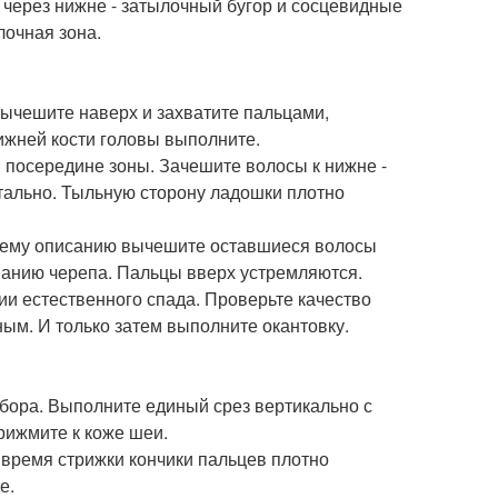
 через нижне - затылочный бугор и сосцевидные
лочная зона.
вычешите наверх и захватите пальцами,
ижней кости головы выполните.
 посередине зоны. Зачешите волосы к нижне -
нтально. Тыльную сторону ладошки плотно
ущему описанию вычешите оставшиеся волосы
ванию черепа. Пальцы вверх устремляются.
ии естественного спада. Проверьте качество
ным. И только затем выполните окантовку.
обора. Выполните единый срез вертикально с
рижмите к коже шеи.
 время стрижки кончики пальцев плотно
е.