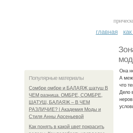
прическ
главная
как
Зон
мод
Она н
А меж
Популярные материалы
что т
Сомбре омбре и БАЛАЯЖ шатуш В
Дело 
ЧЕМ разница. ОМБРЕ, СОМБРЕ,
неров
ШАТУШ, БАЛАЯЖ – В ЧЕМ
услов
РАЗЛИЧИЕ? | Академия Моды и
Стиля Анны Арсеньевой
Как понять в какой цвет покрасить