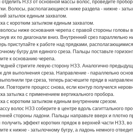
 отделить НЗЗ от основной массы волос, проведите пробор
тки. Волосы, располагающиеся ниже раздела - нижне - заты
кий затылок единым захватом.
ка с коротким затылком единым захватом.
е волосы ниже основания черепа с правой стороны головы 
рнув их по диагонали вниз. Внутренний срез параллельно н
перь приступайте к работе над прядками, располагающимися
очному бугру для единого среза. Пальцы поставьте горизо
ите к основанию черепа.
следней стригите левую сторону НЗЗ. Аналогично предыд
х для выполнения среза. Направление - параллельно осно
 выполнили три среза, теперь расчешите пряди в направлен
ки. Повторите процесс снова, если контур получился неров
ка затылка с применением вертикального пробора.
ка с коротким затылком единым внутренним срезом.
ассу волос НЗЗ соберите в центре вдоль сагиттального пр
енней стороны ладони. Пальцы направьте вверх и плотно п
 получить эффект коротких прядок в верхней части НЗЗ, во
ите к нижне - затылочному бугру, а ладонь немного отведит