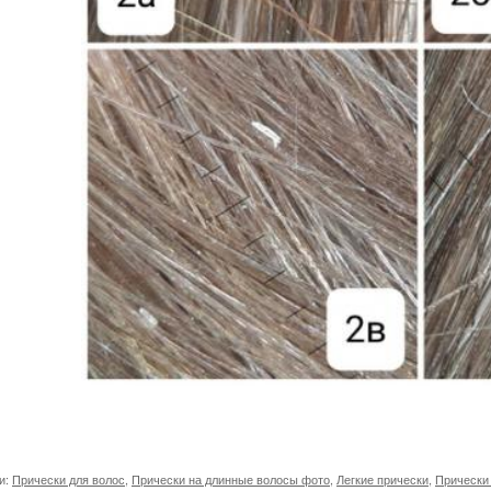
и:
Прически для волос
,
Прически на длинные волосы фото
,
Легкие прически
,
Прически