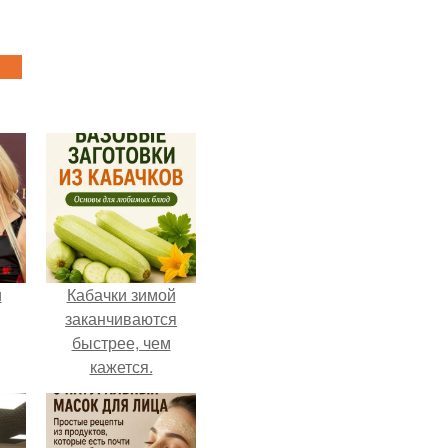
и
Кабачки зимой
заканчиваются
быстрее, чем
кажется.
ва
го