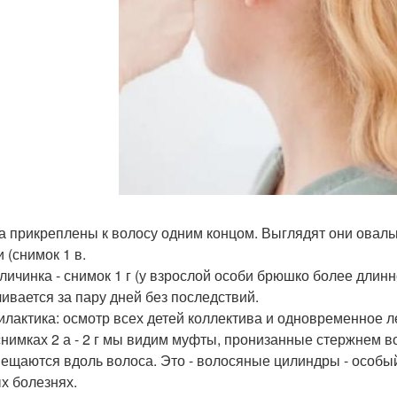
ца прикреплены к волосу одним концом. Выглядят они оваль
 (снимок 1 в.
личинка - снимок 1 г (у взрослой особи брюшко более длинн
ивается за пару дней без последствий.
лактика: осмотр всех детей коллектива и одновременное л
 снимках 2 а - 2 г мы видим муфты, пронизанные стержнем 
ещаются вдоль волоса. Это - волосяные цилиндры - особый
х болезнях.