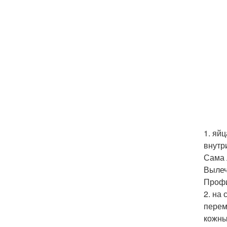
1. яй
внутри
Сама 
Вылеч
Профи
2. на
перем
кожны