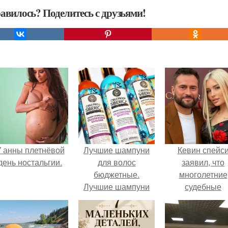
авилось? Поделитесь с друзьями!
 анны плетнёвой
Лучшие шампуни
Кевин спейс
день ностальгии.
для волос
заявил, что
бюджетные.
многолетние
Лучшие шампуни
судебные
для тонких жирных
разбирательст
волос
практически
уничтожили е