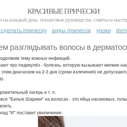
КРАСИВЫЕ ПРИЧЕСКИ
и на каждый день. пошаговые руководства, советы и масте
 сделать прическу
виды причесок
уроки
фот
ем разглядывать волосы в дерматос
одолжим тему кожных инфекций.
нают про педикулёз - болезнь, которую вызывают мелкие на
с этим диагнозом на 2-3 дня (сроки излечения) не допускаютс
у.
ровительный лагерь и т. п.
 все "Белые Шарики" на волосах - это яйца насекомых, то
елить.
 над "И" поставит увеличение.