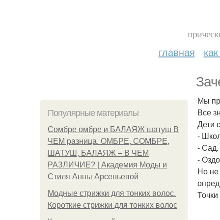
прическ
главная
как
Зач
Мы пр
Все з
Популярные материалы
Дети 
Сомбре омбре и БАЛАЯЖ шатуш В
- Школ
ЧЕМ разница. ОМБРЕ, СОМБРЕ,
- Сад.
ШАТУШ, БАЛАЯЖ – В ЧЕМ
- Оздо
РАЗЛИЧИЕ? | Академия Моды и
Но не
Стиля Анны Арсеньевой
опред
Модные стрижки для тонких волос.
Точки
Короткие стрижки для тонких волос