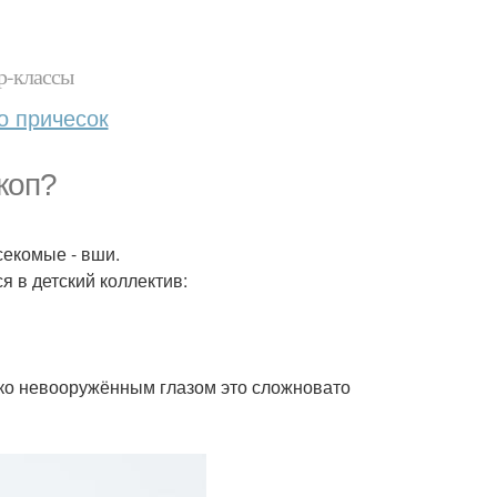
р-классы
о причесок
коп?
секомые - вши.
я в детский коллектив:
лько невооружённым глазом это сложновато