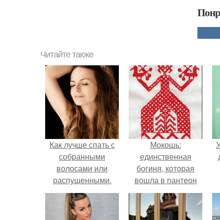
Понр
Читайте также
Как лучше спать с
Мокошь:
У
собранными
единственная
волосами или
богиня, которая
распущенными.
вошла в пантеон
Эффективный уход
князя Владимира.
за волосами перед
сном для их