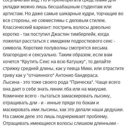
укладки можно лишь бесшабашным студентам или
артистам. Но даже самые шикарные кудри, торчащие во
все стороны, не совместимы с деловым стилем.
Классический вариант: постричь волосы довольно
коротко - так поступил Джастин тимберлейк, когда
пожелал расстаться с имиджем подросткового секс -
символа. Короткие полуволны смотрятся весьма
благородно и сексуально. Таким образом, если вам
хочется "Крутить Секс на всю Катушку", то делайте
стрижку средней длины, как у певца Мики, или отрастите
гриву как у "отчаянного" Антонио бандераса.
Лысина - это тоже своего рода "Прическа". Чаще всего
она дает о себе знать линии лба или на макушке.
Комичнее всего - пытаться замаскировать лысину,
отращивать дли - и - инные пряди по бокам и
маскировать ими лысины, как это делали наши дедушки.
На самом деле это лишь подчеркивает проблему.
Отращивать имеющиеся волосы слишком длинными -