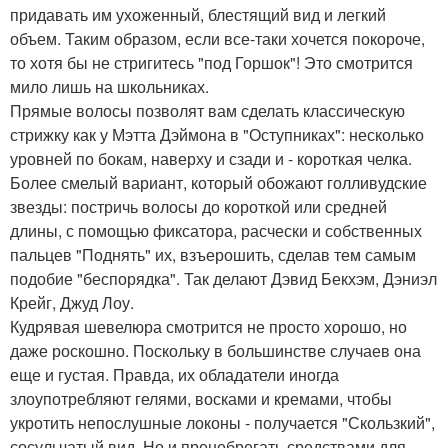
придавать им ухоженный, блестящий вид и легкий
объем. Таким образом, если все-таки хочется покороче,
то хотя бы не стригитесь "под Горшок"! Это смотрится
мило лишь на школьниках.
Прямые волосы позволят вам сделать классическую
стрижку как у Мэтта Дэймона в "Оступниках": несколько
уровней по бокам, наверху и сзади и - короткая челка.
Более смелый вариант, который обожают голливудские
звезды: постричь волосы до короткой или средней
длины, с помощью фиксатора, расчески и собственных
пальцев "Поднять" их, взъерошить, сделав тем самым
подобие "беспорядка". Так делают Дэвид Бекхэм, Дэниэл
Крейг, Джуд Лоу.
Кудрявая шевелюра смотрится не просто хорошо, но
даже роскошно. Поскольку в большинстве случаев она
еще и густая. Правда, их обладатели иногда
злоупотребляют гелями, восками и кремами, чтобы
укротить непослушные локоны - получается "Скользкий",
сосульчатый вид. Но и пренебрегать средствами для