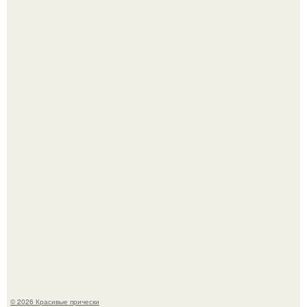
Это снова случилось ….
Борющийся с раком поджелудочной железы Евгений
Алдонин вернулся в Москву после почти года лечения в
Германии.
© 2026 Красивые прически