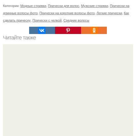
Категории:
Модные стрижки
,
Прически для волос
,
Мужские стрижки
,
Прически на
длинные волосы фото
,
Прически на короткие волосы фото
,
Легкие прически
,
Как
сделать прическу
,
Прически с челкой
,
Средние волосы
Читайте также
Как придать стойкий объем волосам у корней?