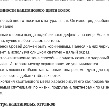
енности каштанового цвета волос
новый цвет относится к натуральным. Он имеет ряд особен
ивание:
ные оттенки всегда подчёркивают дефекты на лице. Если 
на, лучше выбрать светлые тона.
енок бровей должен быть коричневым. Нанеся на них чёрн
ент, а используя слишком светлую – вялый образ.
тло-каштановые тона способны придать локонам здоровый 
чики. Интервал между окрашиваниями увеличивается.
сить локоны в тёмно-каштановые тона рекомендуют для ко
рые черты, добавит тёплых ноток.
хология каштанового цвета характеризует его как приземл
ными спутницами по жизни, подругами, партнёрами по бизн
е.
тра каштановых оттенков