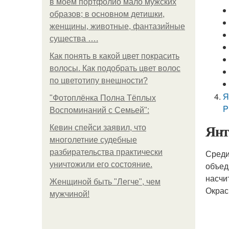
в моем портфолио мало мужских
образов; в основном детишки,
женщины, животные, фантазийные
существа ….
Как понять в какой цвет покрасить
волосы. Как подобрать цвет волос
по цветотипу внешности?
Я
"Фотоплёнка Полна Тёплых
P
Воспоминаний с Семьей":
Янт
Кевин спейси заявил, что
многолетние судебные
разбирательства практически
Среди
уничтожили его состояние.
объед
насчи
Женщиной быть "Легче", чем
Окрас
мужчиной!