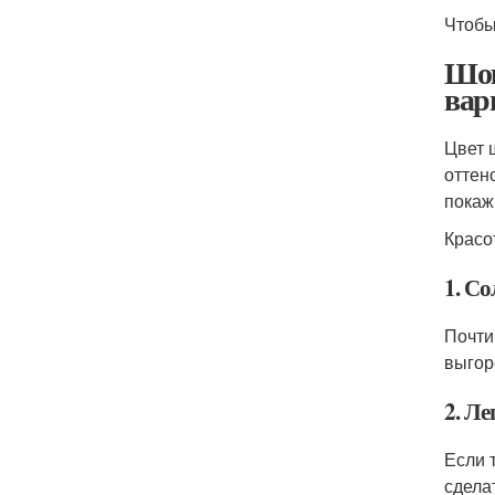
Чтобы
Шок
вар
Цвет 
оттен
покаж
Красо
1. С
Почти
выгор
2. Ле
Если 
сдела