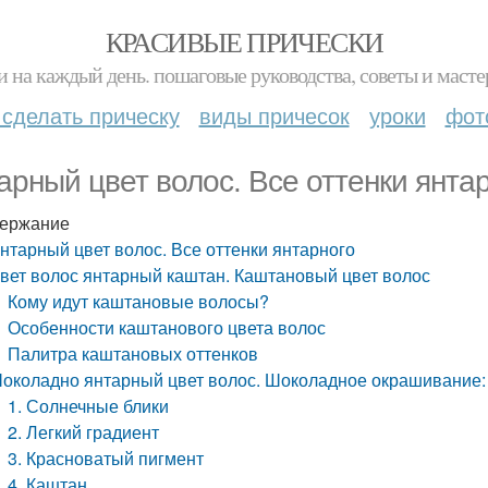
КРАСИВЫЕ ПРИЧЕСКИ
и на каждый день. пошаговые руководства, советы и масте
 сделать прическу
виды причесок
уроки
фот
арный цвет волос. Все оттенки янта
ержание
нтарный цвет волос. Все оттенки янтарного
вет волос янтарный каштан. Каштановый цвет волос
Кому идут каштановые волосы?
Особенности каштанового цвета волос
Палитра каштановых оттенков
околадно янтарный цвет волос. Шоколадное окрашивание:
1. Солнечные блики
2. Легкий градиент
3. Красноватый пигмент
4. Каштан