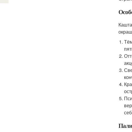
Особ
Кашта
окраш
Тём
пят
Отт
акц
Све
кон
Кра
ост
Пси
вер
себ
Пали