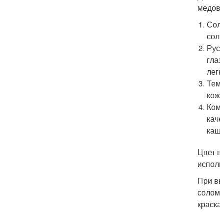
медов
Сол
сол
Рус
гла
лег
Тем
кож
Ком
кач
каш
Цвет 
испол
При в
солом
краска