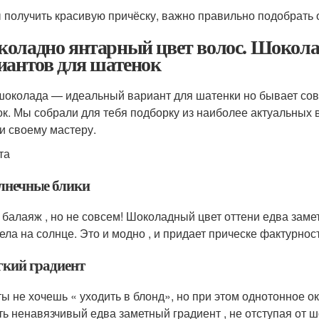
 получить красивую причёску, важно правильно подобрать 
оладно янтарный цвет волос. Шокола
иантов для шатенок
шоколада — идеальный вариант для шатенки но бывает сов
ок. Мы собрали для тебя подборку из наиболее актуальны
и своему мастеру.
та
олнечные блики
 балаяж , но не совсем! Шоколадный цвет оттени едва зам
ела на солнце. Это и модно , и придает прическе фактурност
гкий градиент
ты не хочешь « уходить в блонд», но при этом однотонное 
ть ненавязчивый едва заметный градиент , не отступая от 