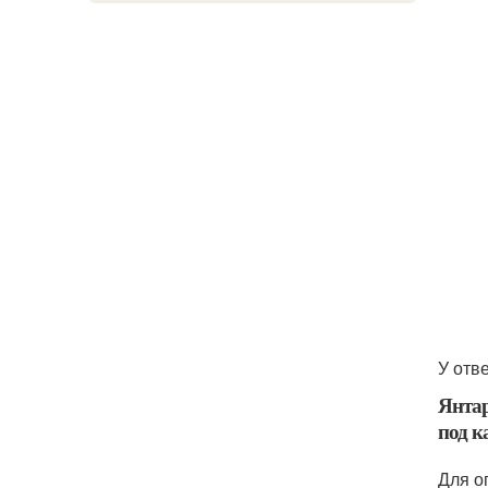
У отв
Янтар
под к
Для о