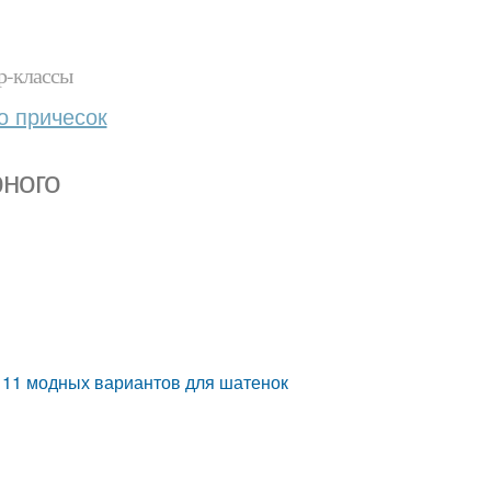
р-классы
о причесок
рного
 11 модных вариантов для шатенок