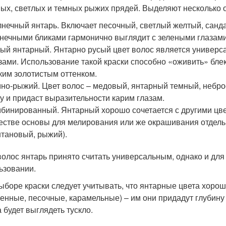
ых, светлых и темных рыжих прядей. Выделяют несколько о
нечный янтарь. Включает песочный, светлый желтый, санда
нечными бликами гармонично выглядит с зелеными глазами 
ый янтарный. Янтарно русый цвет волос является универс
зами. Использование такой краски способно «оживить» бле
ким золотистым оттенком.
но-рыжий. Цвет волос – медовый, янтарный темный, небро
у и придаст выразительности карим глазам.
бинированный. Янтарный хорошо сочетается с другими цвет
естве основы для мелирования или же окрашивания отдель
тановый, рыжий).
волос янтарь принято считать универсальным, однако и для
ьзовании.
ыборе краски следует учитывать, что янтарные цвета хорош
енные, песочные, карамельные) – им они придадут глубину и
 будет выглядеть тускло.