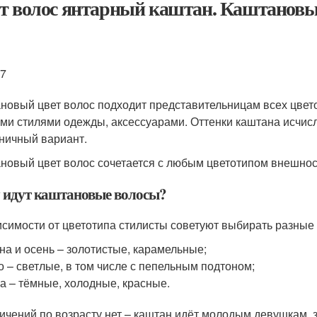
т волос янтарный каштан. Каштановы
37
новый цвет волос подходит представительницам всех цвето
ми стилями одежды, аксессуарами. Оттенки каштана исчисл
ничный вариант.
новый цвет волос сочетается с любым цветотипом внешно
 идут каштановые волосы?
исимости от цветотипа стилисты советуют выбирать разные
на и осень – золотистые, карамельные;
о – светлые, в том числе с пепельным подтоном;
а – тёмные, холодные, красные.
ичений по возрасту нет – каштан идёт молодым девушкам,