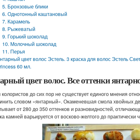
5. Бронзовые блики
6. Однотонный каштановый
7. Карамель
8. Рыжеватый
9. Горький шоколад
10. Молочный шоколад
11. Перья
нтарный цвет волос Эстель. 3 краска для волос Эстель Свет
rincess 60 мл.
арный цвет волос. Все оттенки янтарн
 колористов до сих пор не существует единого мнения отн
инить словом «янтарный». Окаменевшая смола хвойных дер
тывает от 280 до 350 оттенков и разновидностей, отличаю
ка камней варьируется от восково-желтого до практически ч