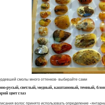
ердевшей смолы много оттенков- выбирайте сами
но-русый, светлый, медный, каштановый, темный, блонд
арий цвет глаз
писания волос принято использовать определение «янтарны