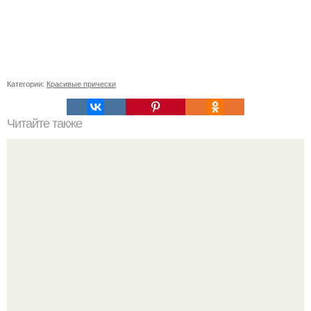
Категории:
Красивые прически
Читайте также
Маска устраняющая жирность, регулирует работу
сальных желез, эффективно очищает кожу головы.