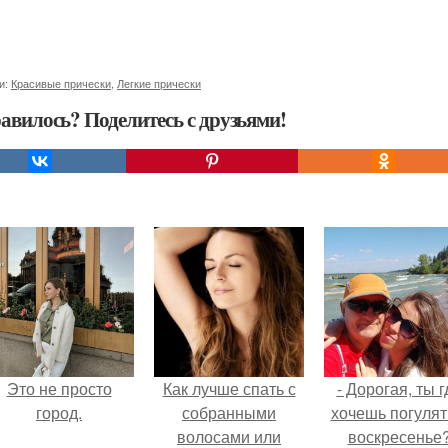
и:
Красивые прически
,
Легкие прически
авилось? Поделитесь с друзьями!
Это не просто
Как лучше спать с
- Дорогая, ты г
город.
собранными
хочешь погулят
волосами или
воскресенье