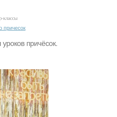
р-классы
о причесок
 уроков причёсок.