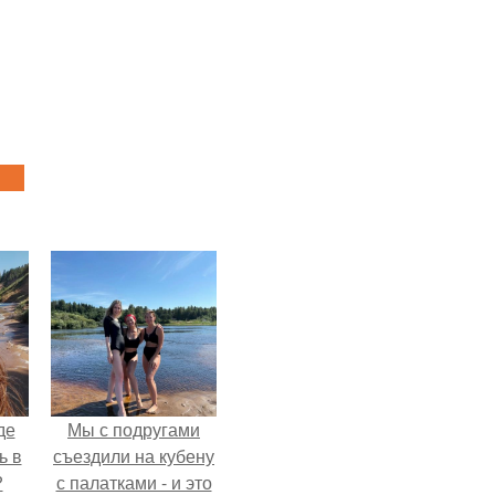
де
Мы с подругами
ь в
съездили на кубену
?
с палатками - и это