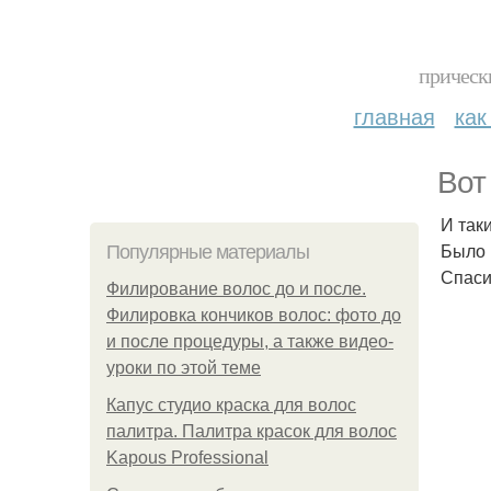
прическ
главная
как
Вот
И так
Было 
Популярные материалы
Спаси
Филирование волос до и после.
Филировка кончиков волос: фото до
и после процедуры, а также видео-
уроки по этой теме
Капус студио краска для волос
палитра. Палитра красок для волос
Kapous Professional