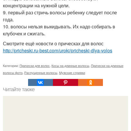
концентрации на нужной цели.
9. первый раз стричь волосы ребенку следует после
года.
10. волосы нельзя выкидывать. Их надо собирать в
клубочек и сжигать.
Смотрите ещё новости о прическах для волос
http://pricheski.ru-best.com/uroki/pricheski-dlya-volos
Категории:
Прически для волос
,
Косы на длинные волосы
,
Прически на длинные
волосы фото
,
Распущенные волосы
,
Мужские стрижки
Читайте также