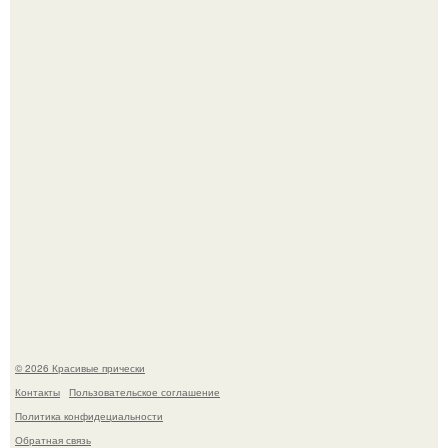
Алина загитова показала фото с выпускного в РАНХиГС.
Борющийся с раком поджелудочной железы Евгений
Алдонин вернулся в Москву после почти года лечения в
Германии.
© 2026 Красивые прически
Контакты
Пользовательское соглашение
Политика конфидециальности
Обратная связь