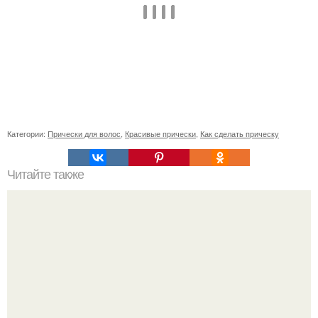
Категории:
Прически для волос
,
Красивые прически
,
Как сделать прическу
Читайте также
Ресницы 2Д изгиб Д. Ресницы для наращивания с