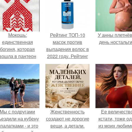
Мокошь:
Рейтинг ТОП-10
У анны плетнё
единственная
масок против
день ностальги
богиня, которая
выпадения волос в
вошла в пантеон
2022 году. Рейтинг
князя Владимира.
средств от
выпадения волос у
женщин на 2022 год
Мы с подругами
Женственность
Ее величество
ъездили на кубену
создают не дорогие
кстати, тоже о
 палатками - и это
вещи, а детали.
из моих любим