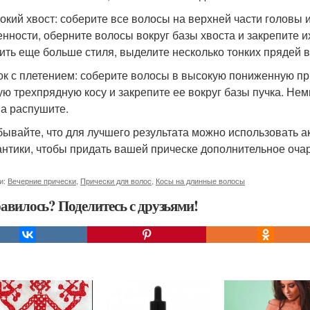
сокий хвост: соберите все волосы на верхней части головы 
енности, оберните волосы вокруг базы хвоста и закрепите и
ить еще больше стиля, выделите несколько тонких прядей в
чок с плетением: соберите волосы в высокую пониженную при
ую трехпрядную косу и закрепите ее вокруг базы пучка. Не
а распушите.
бывайте, что для лучшего результата можно использовать ак
антики, чтобы придать вашей прическе дополнительное оча
и:
Вечерние прически
,
Прически для волос
,
Косы на длинные волосы
авилось? Поделитесь с друзьями!