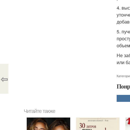
4. вы
утонч
добав
5. пу
прост
объем
Не за
или б
⇦
Категори
Понр
Читайте также