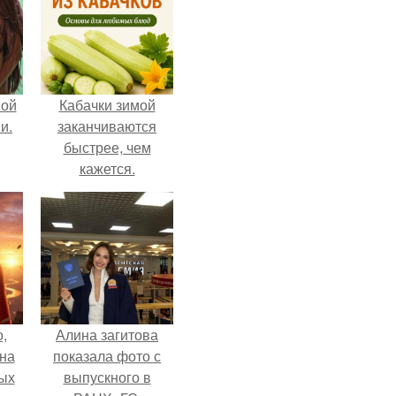
вой
Кабачки зимой
и.
заканчиваются
быстрее, чем
кажется.
,
Алина загитова
дна
показала фото с
ых
выпускного в