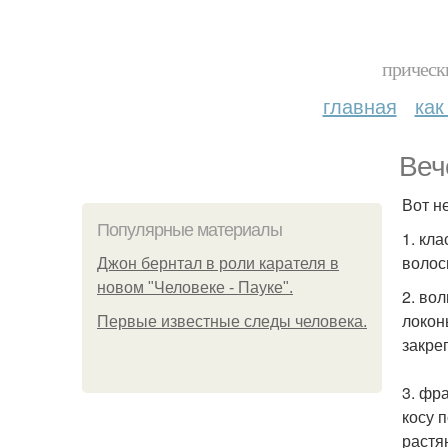
прическ
главная
как
Веч
Вот н
Популярные материалы
1. кл
волос
Джон бернтал в роли карателя в
новом "Человеке - Пауке".
2. во
локон
Первые известные следы человека.
закре
3. фр
косу 
растя