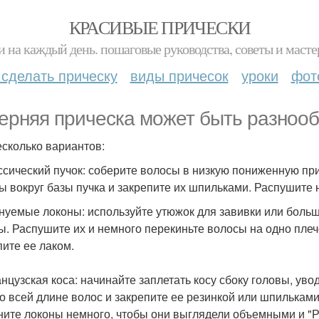
КРАСИВЫЕ ПРИЧЕСКИ
и на каждый день. пошаговые руководства, советы и масте
 сделать прическу
виды причесок
уроки
фот
ерняя прическа может быть разнооб
есколько вариантов:
ассический пучок: соберите волосы в низкую пониженную при
ы вокруг базы пучка и закрепите их шпильками. Распушите 
лнуемые локоны: используйте утюжок для завивки или больш
ы. Распушите их и немного перекиньте волосы на одно плеч
пите ее лаком.
анцузская коса: начинайте заплетать косу сбоку головы, ув
по всей длине волос и закрепите ее резинкой или шпилькам
ните локоны немного, чтобы они выглядели объемными и "