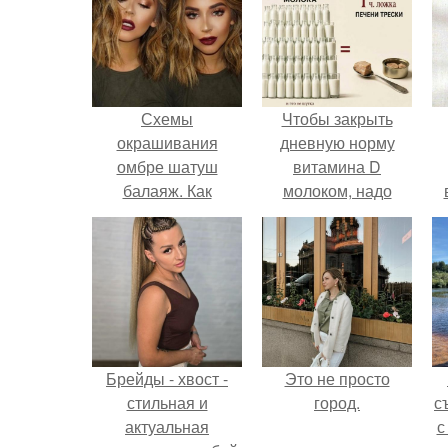
Схемы
Чтобы закрыть
окрашивания
дневную норму
омбре шатуш
витамина D
балаяж. Как
молоком, надо
выбрать
выпить 30 литров
окрашивание для
или съесть одну
себя
чайную ложку
печени трески.
Брейды - хвост -
Это не просто
стильная и
город.
с
актуальная
с