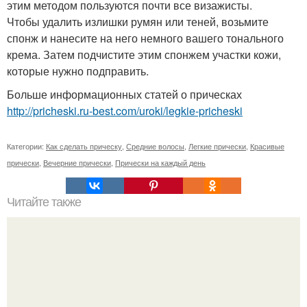
этим методом пользуются почти все визажисты.
Чтобы удалить излишки румян или теней, возьмите
спонж и нанесите на него немного вашего тонального
крема. Затем подчистите этим спонжем участки кожи,
которые нужно подправить.
Больше информационных статей о прическах
http://pricheski.ru-best.com/uroki/legkie-pricheski
Категории:
Как сделать прическу
,
Средние волосы
,
Легкие прически
,
Красивые
прически
,
Вечерние прически
,
Прически на каждый день
Читайте также