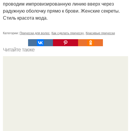
проводим импровизированную линию вверх через
радужную оболочку прямо к брови. Женские секреты.
Стиль красота мода.
Категории:
Прически для волос
,
Как сделать прическу
,
Красивые прически
Читайте также
Если побриться налысо за сколько отрастут волосы. Как
я подстриглась налысо и как изменились волосы после
этого