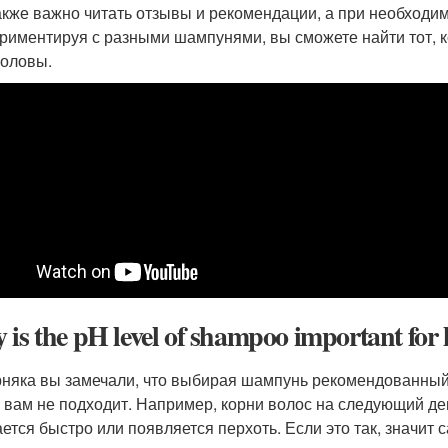
Также важно читать отзывы и рекомендации, а при необходи
риментируя с разными шампунями, вы сможете найти тот, 
головы.
is the pH level of shampoo important for 
няка вы замечали, что выбирая шампунь рекомендованный п
н вам не подходит. Например, корни волос на следующий де
ется быстро или появляется перхоть. Если это так, значит 