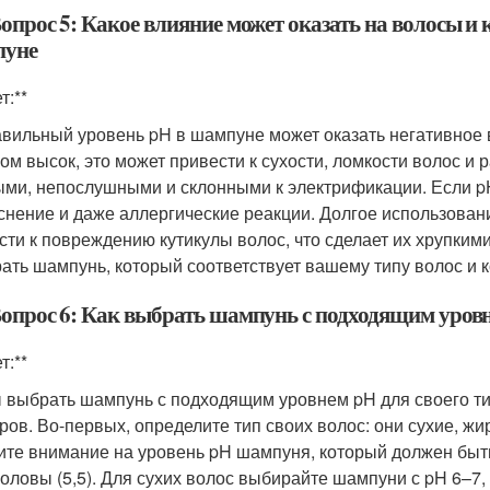
Вопрос 5: Какое влияние может оказать на волосы и
уне
т:**
вильный уровень pH в шампуне может оказать негативное 
ом высок, это может привести к сухости, ломкости волос и
ыми, непослушными и склонными к электрификации. Если pH
снение и даже аллергические реакции. Долгое использова
сти к повреждению кутикулы волос, что сделает их хрупки
ать шампунь, который соответствует вашему типу волос и 
Вопрос 6: Как выбрать шампунь с подходящим уровн
т:**
 выбрать шампунь с подходящим уровнем pH для своего ти
ров. Во-первых, определите тип своих волос: они сухие, 
ите внимание на уровень pH шампуня, который должен быт
головы (5,5). Для сухих волос выбирайте шампуни с pH 6–7,