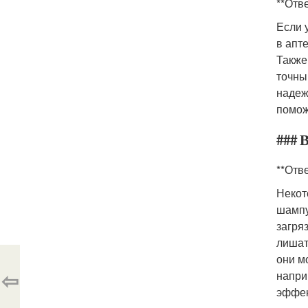
**Отве
Если 
в апт
Также
точны
надеж
помож
### 
**Отве
Некот
шампу
загря
лишат
они м
⇦
напри
эффек