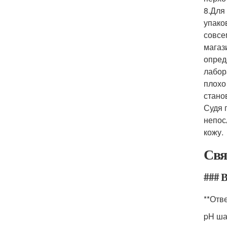
8.Для
упако
совсе
магаз
опред
лабор
плохо
стано
Судя 
непос
кожу.
Свя
### 
**Отве
pH ша