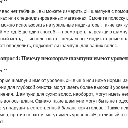
т:**
у вас нет таблицы, вы можете измерить pH шампуня с помо
еках или специализированных магазинах. Смочите полоску 
 можно использовать натуральные индикаторы, такие как к
й метод. Еще один способ — посмотреть на реакцию шампун
ный метод — использовать специальные индикаторные поло
ет определить, подходит ли шампунь для ваших волос.
Вопрос 4: Почему некоторые шампуни имеют урове
т:**
орые шампуни имеют уровень pH выше или ниже нормы из-з
ни для глубокой очистки могут иметь более высокий урове
знения. Шампуни для сухих волос, наоборот, могут иметь н
ь волосы влаги. Однако такие шампуни могут быть не подхо
огут нарушить естественный баланс кожи головы. Также н
мер, против перхоти, могут иметь уровень pH, отличный от
т.