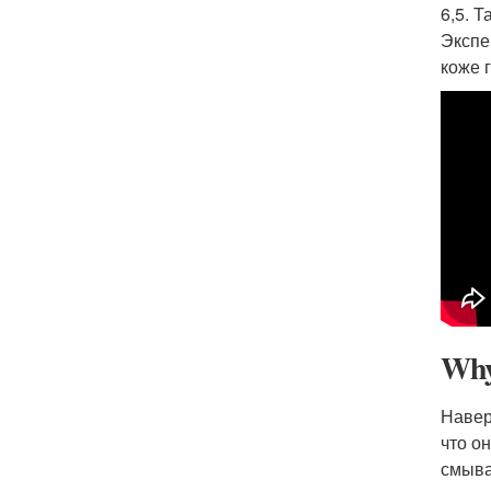
6,5. 
Экспе
коже 
Why 
Навер
что о
смыва