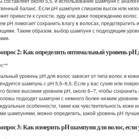
ы составляет около 5,5, и использование шампуня с анало
твенный баланс. Если pH шампуня слишком высок или низок
ожет привести к сухости, зуду или даже повреждению воло
ем pH помогает сохранить влагу в волосах, предотвратить и
ящими. Таким образом, выбор шампуня с подходящим уров
ами.
Вопрос 2: Как определить оптимальный уровень pH 
т:**
альный уровень pH для волос зависит от типа волос и кож
ендуется шампунь с pH 5,5–6,5. Если у вас сухие или пов
го более высоким уровнем pH, около 6–7, чтобы сохранить 
головы подходят шампуни с немного более низким уровнем p
идуальные особенности, такие как чувствительность кожи 
ми шампунями, можно определить, какой уровень pH лучше
опрос 3: Как измерить pH шампуня для волос, если 