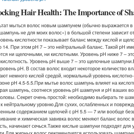
ocking Hair Health: The Importance of S
ьтат мыться волос новым шампунем (обычно выражается в
 шампунь не для моих волос») в большой степени зависит о
ровень кислотности показывает баланс между кислой и щел
до 14. При этом pH 7 – это нейтральный баланс. Такой pH им
тся ни щелочными, ни кислотными. Уровень pH ниже 7 – эт
кислотность. Уровень pH выше 7 – это щелочные шампуни.Во
уровень pH. В состав волос входит некоторое количество в
ают немного кислой средой, нормальный уровень кислотно-
зоне pH 4.5-5.5.При мытье волос шампунь влияет на кисло
рая шампунь, соотнеся уровень pH шампуня и pH ваших вол
головы. Секрет очень простой: необходимо выбирать те ша
 к нейтральному уровню.Для сухих, ослабленных и повреж
енным содержанием щелочей c pH 5.5 — 7 или вообще безщел
ивание и химическая завивка волос меняют баланс волос 
сть, начинают сечься.Также кислые шампуни подходят для
ти.Для жирных волос рекомендуется использовать шампуни