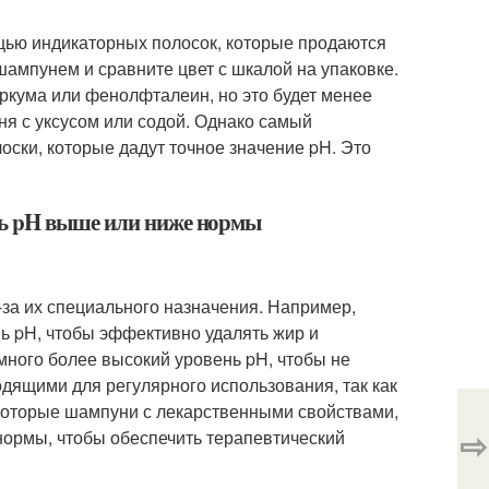
щью индикаторных полосок, которые продаются
шампунем и сравните цвет с шкалой на упаковке.
уркума или фенолфталеин, но это будет менее
я с уксусом или содой. Однако самый
ски, которые дадут точное значение pH. Это
нь pH выше или ниже нормы
а их специального назначения. Например,
нь pH, чтобы эффективно удалять жир и
емного более высокий уровень pH, чтобы не
дящими для регулярного использования, так как
екоторые шампуни с лекарственными свойствами,
⇨
 нормы, чтобы обеспечить терапевтический