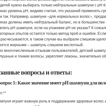
 детей нужно выбирать только нейтральные шампуни с pH 6
вках уровень pH, видимо считая, что указаний применять ср
м так. Например, шампуни «для нормальных волос», прод
инах должны иметь нейтральный баланс, но в большинстве
елить pH шампуня, если на упаковке pH не указан? К сож
аторных опытов остается только метод проб и ошибок. Есл
 расчесываются, в таком случае вы выбрали слишком щело
вятся жирными – шампунь слишком кислотный.
по многочисленным отзывам пользователей, детский шампу
лушные и тонкие волосы, укрепляет локоны, значительно о
занные вопросы и ответы:
Вопрос 1: Какое значение имеет pH шампуня для вол
т:**
мпуня играет важную роль в поддержании здоровья волос 