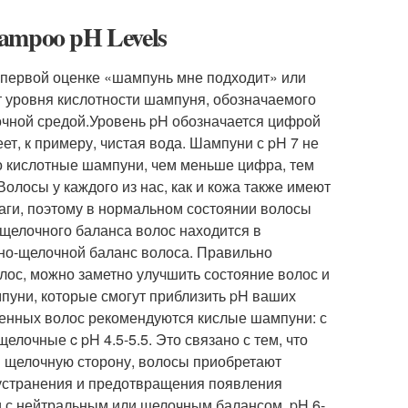
hampoo pH Levels
 первой оценке «шампунь мне подходит» или
т уровня кислотности шампуня, обозначаемого
очной средой.Уровень pH обозначается цифрой
еет, к примеру, чистая вода. Шампуни с pH 7 не
о кислотные шампуни, чем меньше цифра, тем
лосы у каждого из нас, как и кожа также имеют
лаги, поэтому в нормальном состоянии волосы
щелочного баланса волос находится в
тно-щелочной баланс волоса. Правильно
ос, можно заметно улучшить состояние волос и
мпуни, которые смогут приблизить pH ваших
денных волос рекомендуются кислые шампуни: с
очные c pH 4.5-5.5. Это связано с тем, что
в щелочную сторону, волосы приобретают
 устранения и предотвращения появления
 с нейтральным или щелочным балансом, pH 6-