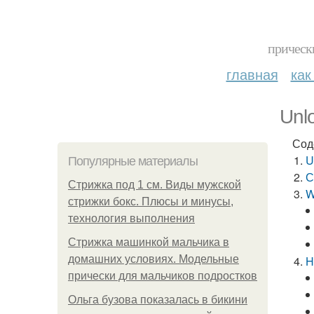
прическ
главная
как
Unl
Сод
U
Популярные материалы
С
Стрижка под 1 см. Виды мужской
W
стрижки бокс. Плюсы и минусы,
технология выполнения
Стрижка машинкой мальчика в
домашних условиях. Модельные
H
прически для мальчиков подростков
Ольга бузова показалась в бикини