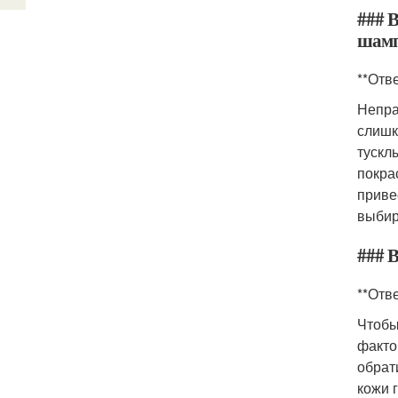
### 
шамп
**Отве
Непра
слишк
тускл
покра
приве
выбир
### 
**Отве
Чтобы
факто
обрат
кожи 