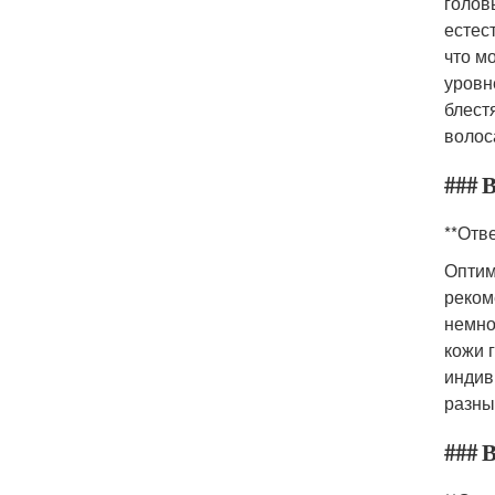
голов
естес
что м
уровн
блест
волос
### 
**Отве
Оптим
реком
немно
кожи 
индив
разны
### В