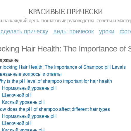
КРАСИВЫЕ ПРИЧЕСКИ
и на каждый день. пошаговые руководства, советы и масте
 сделать прическу
виды причесок
уроки
фот
ocking Hair Health: The Importance o
ержание
nlocking Hair Health: The Importance of Shampoo pH Levels
вязанные вопросы и ответы
hy is the pH level of shampoo important for hair health
Нормальный уровень pH
Щелочной pH
Кислый уровень pH
ow does the pH of shampoo affect different hair types
Нормальный уровень pH
Щелочной pH
Кислый уровень pH