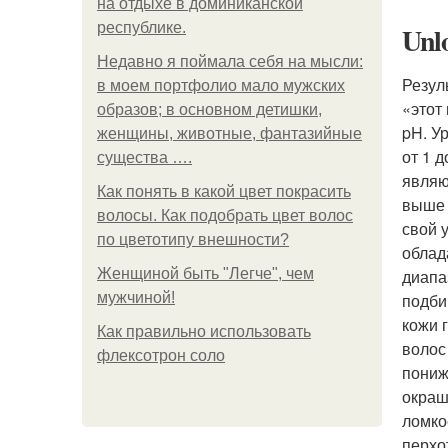
на отдыхе в доминиканской
республике.
Unl
Недавно я поймала себя на мысли:
Резул
в моем портфолио мало мужских
«этот
образов; в основном детишки,
pH. У
женщины, животные, фантазийные
от 1 
существа ….
являю
Как понять в какой цвет покрасить
выше 
волосы. Как подобрать цвет волос
свой 
по цветотипу внешности?
облад
Женщиной быть "Легче", чем
диапа
мужчиной!
подби
кожи 
Как правильно использовать
волос
флексотрон соло
пониж
окраш
ломко
перхо