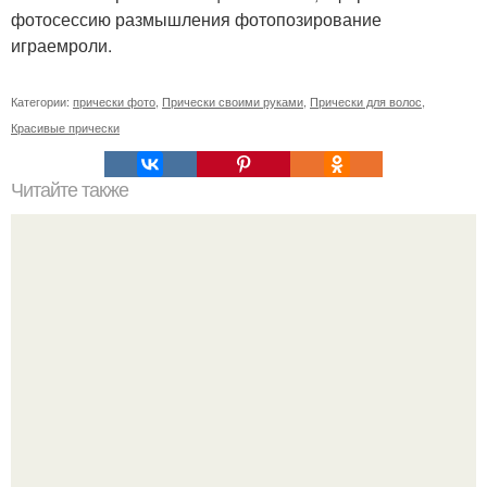
фотосессию размышления фотопозирование
играемроли.
Категории:
прически фото
,
Прически своими руками
,
Прически для волос
,
Красивые прически
Читайте также
Схемы окрашивания омбре шатуш балаяж. Как выбрать
окрашивание для себя