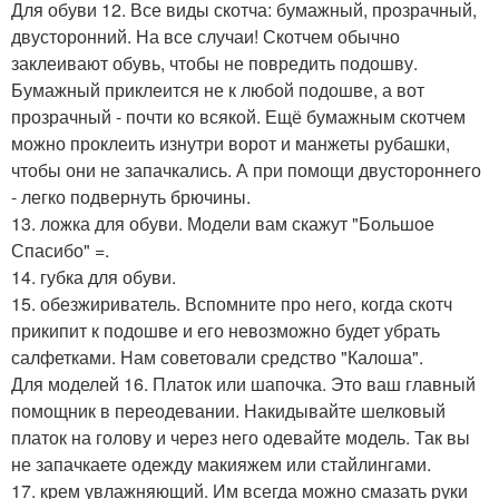
Для обуви 12. Все виды скотча: бумажный, прозрачный,
двусторонний. На все случаи! Скотчем обычно
заклеивают обувь, чтобы не повредить подошву.
Бумажный приклеится не к любой подошве, а вот
прозрачный - почти ко всякой. Ещё бумажным скотчем
можно проклеить изнутри ворот и манжеты рубашки,
чтобы они не запачкались. А при помощи двустороннего
- легко подвернуть брючины.
13. ложка для обуви. Модели вам скажут "Большое
Спасибо" =.
14. губка для обуви.
15. обезжириватель. Вспомните про него, когда скотч
прикипит к подошве и его невозможно будет убрать
салфетками. Нам советовали средство "Калоша".
Для моделей 16. Платок или шапочка. Это ваш главный
помощник в переодевании. Накидывайте шелковый
платок на голову и через него одевайте модель. Так вы
не запачкаете одежду макияжем или стайлингами.
17. крем увлажняющий. Им всегда можно смазать руки