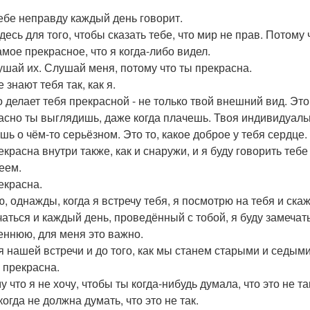
ебе неправду каждый день говорит.
десь для того, чтобы сказать тебе, что мир не прав. Потому
амое прекрасное, что я когда-либо видел.
ушай их. Слушай меня, потому что ты прекрасна.
 знают тебя так, как я.
о делает тебя прекрасной - не только твой внешний вид. Это
асно ты выглядишь, даже когда плачешь. Твоя индивидуально
шь о чём-то серьёзном. Это то, какое доброе у тебя сердце.
екрасна внутри также, как и снаружи, и я буду говорить тебе
еем.
екрасна.
ю, однажды, когда я встречу тебя, я посмотрю на тебя и ска
чаться и каждый день, проведённый с тобой, я буду замечат
еннюю, для меня это важно.
я нашей встречи и до того, как мы станем старыми и седыми
ы прекрасна.
 что я не хочу, чтобы ты когда-нибудь думала, что это не та
огда не должна думать, что это не так.