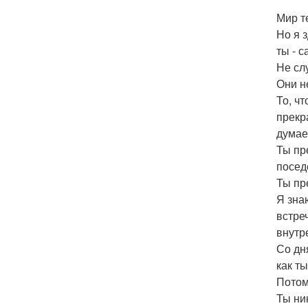
Мир т
Но я з
ты - с
Не сл
Они не
То, чт
прекр
думае
Ты пр
посед
Ты пр
Я зна
встре
внутр
Со дн
как т
Потому
Ты ник