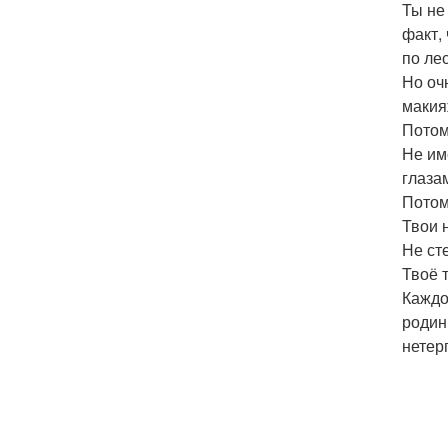
Ты не
факт,
по лес
Но оч
макия
Потому
Не им
глаза
Потом
Твои 
Не ст
Твоё 
Каждо
родинк
нетер