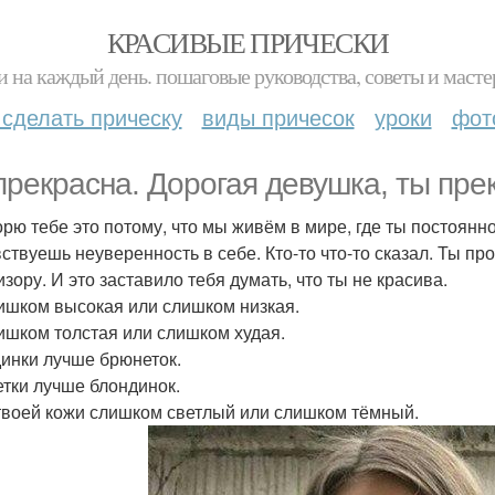
КРАСИВЫЕ ПРИЧЕСКИ
и на каждый день. пошаговые руководства, советы и масте
 сделать прическу
виды причесок
уроки
фот
прекрасна. Дорогая девушка, ты пре
орю тебе это потому, что мы живём в мире, где ты постоянно
вствуешь неуверенность в себе. Кто-то что-то сказал. Ты про
зору. И это заставило тебя думать, что ты не красива.
ишком высокая или слишком низкая.
ишком толстая или слишком худая.
инки лучше брюнеток.
тки лучше блондинок.
твоей кожи слишком светлый или слишком тёмный.