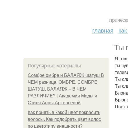
прическ
главная
как
Ты 
Я гов
ты чу
Популярные материалы
телеви
Сомбре омбре и БАЛАЯЖ шатуш В
Ты сл
ЧЕМ разница. ОМБРЕ, СОМБРЕ,
Ты сл
ШАТУШ, БАЛАЯЖ – В ЧЕМ
Блонд
РАЗЛИЧИЕ? | Академия Моды и
Брюне
Стиля Анны Арсеньевой
Цвет 
Как понять в какой цвет покрасить
волосы. Как подобрать цвет волос
по цветотипу внешности?