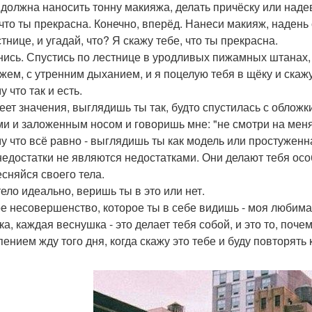
 должна наносить тонну макияжа, делать причёску или надев
 что ты прекрасна. Конечно, вперёд. Нанеси макияж, надень 
тнице, и угадай, что? Я скажу тебе, что ты прекрасна.
нись. Спустись по лестнице в уродливых пижамных штанах
жем, с утренним дыханием, и я поцелую тебя в щёку и скажу
 что так и есть.
еет значения, выглядишь ты так, будто спустилась с обложк
ми и заложенным носом и говоришь мне: "не смотри на меня.
у что всё равно - выглядишь ты как модель или простуженна
недостатки не являются недостатками. Они делают тебя осо
есняйся своего тела.
тело идеально, веришь ты в это или нет.
е несовершенство, которое ты в себе видишь - моя любима
а, каждая веснушка - это делает тебя собой, и это то, поче
пением жду того дня, когда скажу это тебе и буду повторят