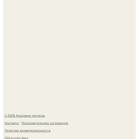
Красивая кожа начинается не с дорогой косметики, а с
правильного ухода.
Моника беллуччи, наша вечная икона стиля, снова в
центре внимания!
© 2026 Красивые прически
Контакты
Пользовательское соглашение
Политика конфидециальности
Обратная связь