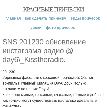
КРАСИВЫЕ ПРИЧЕСКИ
главная
как сделать прическу
виды причесок
уроки
фото причесок
SNS 201230 обновление
инстаграма радио @
day6\_Kisstheradio.
201230.
Зёрнышко фасольки с красивой причёской. Ой, нет,
вонпиль и главный милашка Day6 доун, только
взгляните на наших Day6!
Какие они милые, красивые, классные, тёплые и добрые,
как только могут существовать настолько идеальные
существа?