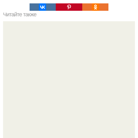
Читайте также
Активатор цвета Syoss инструкция по применению.
Описание Тонирующий мусс для волос "Активатор
цвета"