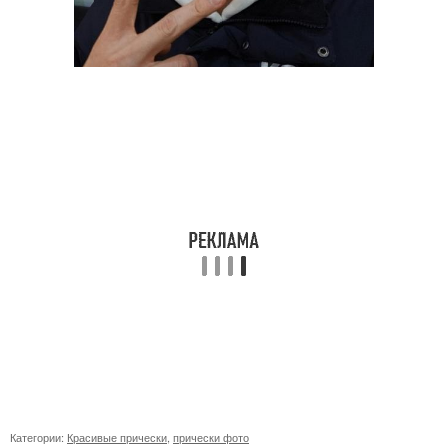
Категории:
Красивые прически
,
прически фото