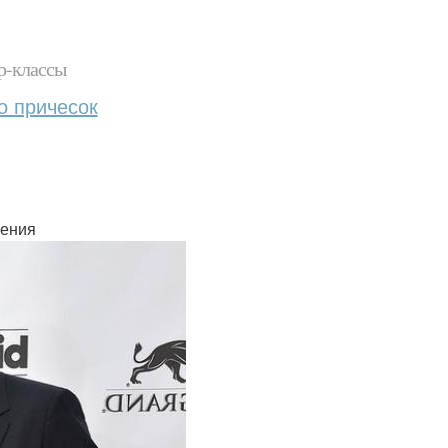
р-классы
о причесок
шения