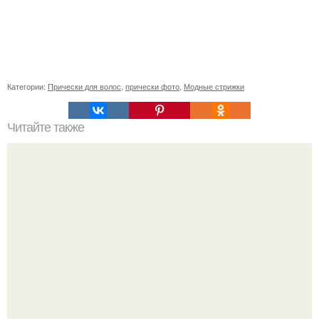
Категории:
Прически для волос
,
прически фото
,
Модные стрижки
Читайте также
Лайфхаки для школы. Школьные лайфхаки