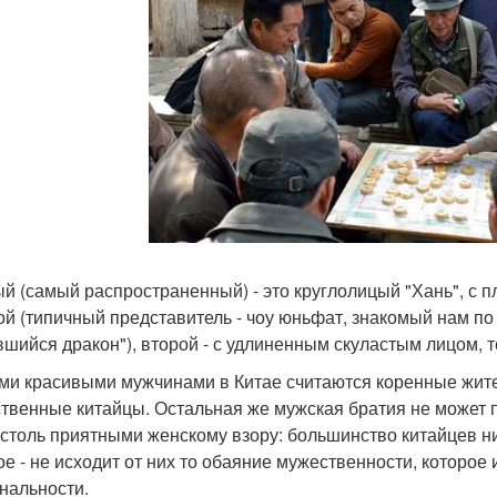
й (самый распространенный) - это круглолицый "Хань", с 
ой (типичный представитель - чоу юньфат, знакомый нам по
вшийся дракон"), второй - с удлиненным скуластым лицом, 
и красивыми мужчинами в Китае считаются коренные жител
твенные китайцы. Остальная же мужская братия не может 
 столь приятными женскому взору: большинство китайцев н
ое - не исходит от них то обаяние мужественности, котор
нальности.