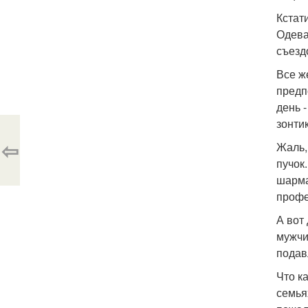
Кстат
Одева
съезд
Все ж
предп
день 
зонтик
⇦
Жаль,
пучок
шарма
профе
А вот
мужчи
подав
Что к
семья