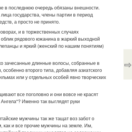
 не в последнюю очередь обязаны внешности.
лица государства, члены партии в период
едств, а просто не принято.
говорах, и в торжественных случаях
й облик рядового южанина в жаркий выходной
шлепанцы и яркий (женский по нашим понятиям)
⇨
дко зачесанные длинные волосы, собранные в
н, особенно второго типа, добавляя азиатского
фильмах или у отдельных особей явно творческих
ащивают все поголовно и они вовсе не красят
 Ангела"? Именно так выглядят руки
китайские мужчины так же тащат воз забот о
 как и все прочие мужчины на земле. Им,