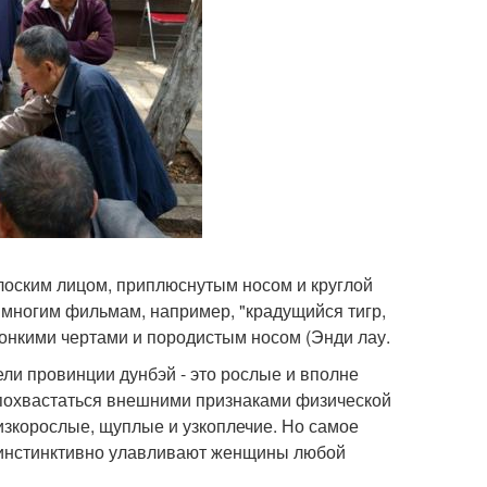
плоским лицом, приплюснутым носом и круглой
 многим фильмам, например, "крадущийся тигр,
тонкими чертами и породистым носом (Энди лау.
и провинции дунбэй - это рослые и вполне
похвастаться внешними признаками физической
изкорослые, щуплые и узкоплечие. Но самое
ое инстинктивно улавливают женщины любой