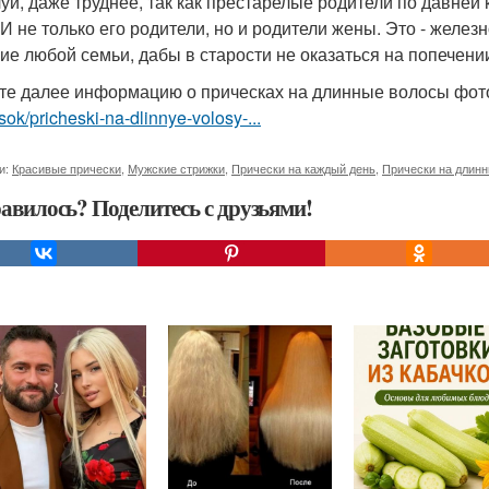
уй, даже труднее, так как престарелые родители по давней
 И не только его родители, но и родители жены. Это - желез
ие любой семьи, дабы в старости не оказаться на попечени
те далее информацию о прическах на длинные волосы фо
sok/pricheski-na-dlinnye-volosy-...
и:
Красивые прически
,
Мужские стрижки
,
Прически на каждый день
,
Прически на длин
авилось? Поделитесь с друзьями!