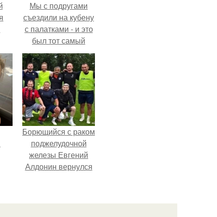
й
Мы с подругами
я
съездили на кубену
м
с палатками - и это
был тот самый
отдых, после
которого долго
смеёшься,
вспоминая каждую
мелочь!
Борющийся с раком
.
поджелудочной
железы Евгений
Алдонин вернулся
в Москву после
почти года лечения
в Германии.