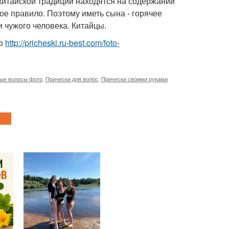
 китайской традиции находятся на содержании
ное правило. Поэтому иметь сына - горячее
и чужого человека. Китайцы.
то
http://pricheski.ru-best.com/foto-
ные волосы фото
,
Прически для волос
,
Прически своими руками