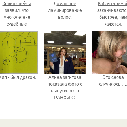
Кевин спейси
Домашнее
Кабачки зимо
заявил, что
ламинирование
заканчиваютс
многолетние
волос.
быстрее, че
судебные
кажется.
разбирательства
практически
уничтожили его
состояние.
ил - был дракон.
Алина загитова
Это снова
показала фото с
случилось …
выпускного в
РАНХиГС.