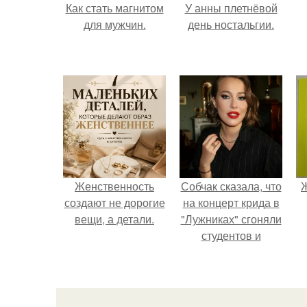
Как стать магнитом
У анны плетнёвой
для мужчин.
день ностальгии.
Женственность
Собчак сказала, что
Ж
создают не дорогие
на концерт крида в
вещи, а детали.
"Лужниках" сгоняли
студентов и
школьников, чтобы
забить зал, но даже
так везде были
пустоты.