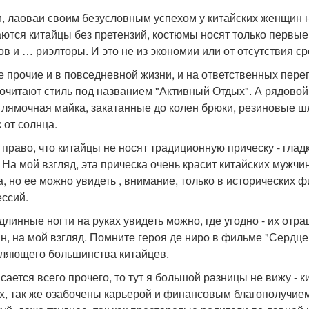
и, лаоваи своим безусловным успехом у китайских женщин
ются китайцы без претензий, костюмы носят только первые 
ов и … риэлторы. И это не из экономии или от отсутствия ср
е прочие и в повседневной жизни, и на ответственных пере
очитают стиль под названием "Активный Отдых". А рядово
- лямочная майка, закатанные до колен брюки, резиновые 
 от солнца.
 право, что китайцы не носят традиционную прическу - гла
. На мой взгляд, эта прическа очень красит китайских мужчи
, но ее можно увидеть , внимание, только в исторических 
ссий.
 длинные ногти на руках увидеть можно, где угодно - их отр
н, на мой взгляд. Помните героя де ниро в фильме "Сердце
ляющего большинства китайцев.
асается всего прочего, то тут я большой разницы не вижу - 
х, так же озабочены карьерой и финансовым благополучием,