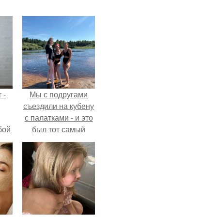
 -
Мы с подругами
съездили на кубену
с палатками - и это
бой
был тот самый
отдых, после
которого долго
смеёшься,
вспоминая каждую
мелочь!