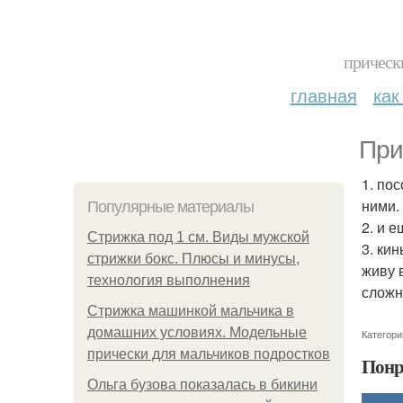
прическ
главная
как
При
1. по
ними.
Популярные материалы
2. и 
Стрижка под 1 см. Виды мужской
3. ки
стрижки бокс. Плюсы и минусы,
живу 
технология выполнения
сложн
Стрижка машинкой мальчика в
домашних условиях. Модельные
Категори
прически для мальчиков подростков
Понр
Ольга бузова показалась в бикини