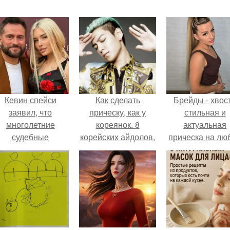
Кевин спейси
Как сделать
Брейды - хвост
заявил, что
прическу, как у
стильная и
многолетние
кореянок. 8
актуальная
судебные
корейских айдолов,
прическа на лю
разбирательства
лишь
случай.
практически
похорошевших с
уничтожили его
годами.
состояние.