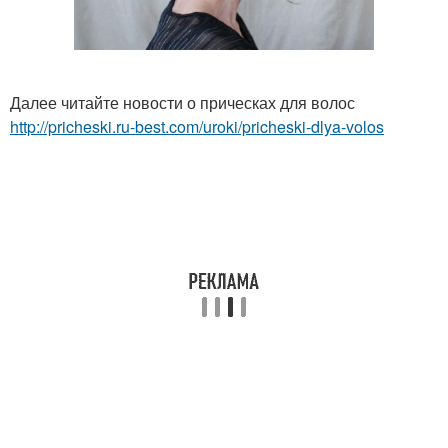
Далее читайте новости о прическах для волос
http://pricheski.ru-best.com/uroki/pricheski-dlya-volos