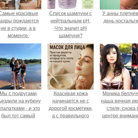
Самые красивые
Список шампуни с
У анны плетнё
кадры рождаются
нейтральным pH.
день ностальги
не в студии, а в
Что значит pH
моменте.
шампуня?
Мы с подругами
Красивая кожа
Моника беллуч
ъездили на кубену
начинается не с
наша вечная ик
 палатками - и это
дорогой косметики,
стиля, снова 
был тот самый
а с правильного
центре вниман
отдых, после
ухода.
которого долго
смеёшься,