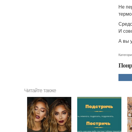
Не пе
термо
Средс
И сов
А вы 
Категори
Понр
Читайте также