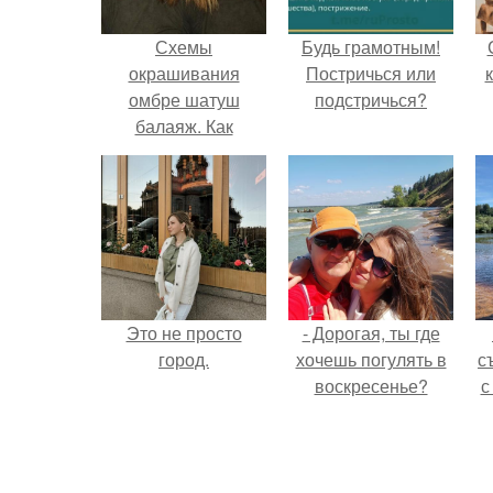
Схемы
Будь грамотным!
окрашивания
Постричься или
омбре шатуш
подстричься?
балаяж. Как
выбрать
окрашивание для
себя
Это не просто
- Дорогая, ты где
город.
хочешь погулять в
с
воскресенье?
с