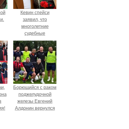
вой
Кевин спейси
и.
заявил, что
многолетние
судебные
разбирательства
практически
уничтожили его
состояние.
чи,
Борющийся с раком
она
поджелудочной
в
железы Евгений
ия!
Алдонин вернулся
в Москву после
почти года лечения
в Германии.