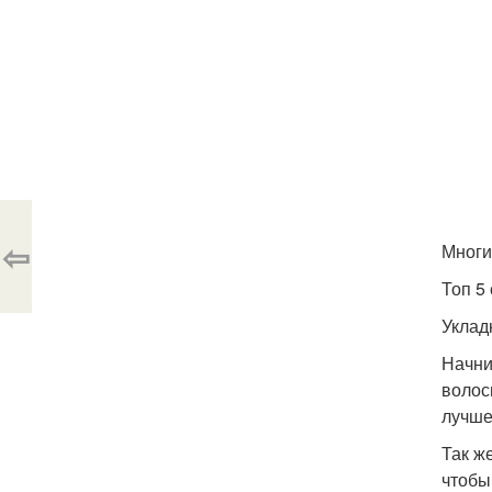
⇦
Многи
Топ 5
Уклад
Начни
волос
лучше
Так ж
чтобы