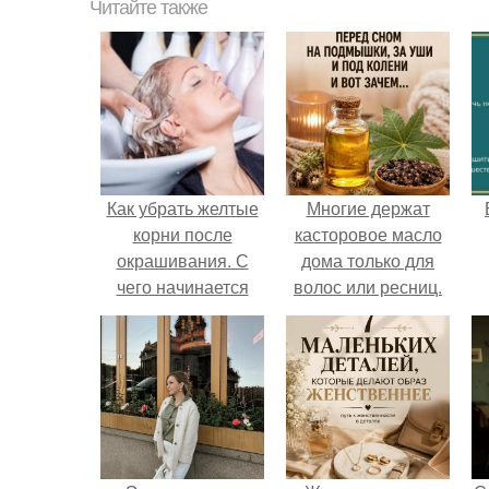
Читайте также
Как убрать желтые
Многие держат
корни после
касторовое масло
окрашивания. С
дома только для
чего начинается
волос или ресниц.
желтизна