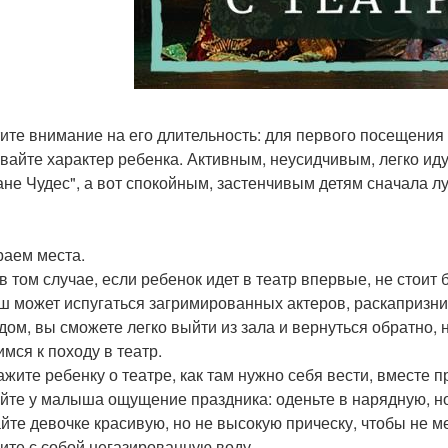
ите внимание на его длительность: для первого посещения
вайте характер ребенка. Активным, неусидчивым, легко ид
ане Чудес", а вот спокойным, застенчивым детям сначала л
аем места.
в том случае, если ребенок идет в театр впервые, не стоит 
 может испугаться загримированных актеров, раскапризнича
дом, вы сможете легко выйти из зала и вернуться обратно, 
имся к походу в театр.
ажите ребенку о театре, как там нужно себя вести, вместе п
йте у малыша ощущение праздника: оденьте в нарядную, н
йте девочке красивую, но не высокую прическу, чтобы не м
ите с собой негазированную воду.