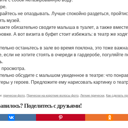
ре.
райтесь не опаздывать. Лучше спокойно раздеться, пройтис
ить музей.
ракте обязательно сводите малыша в туалет, а также вмест
овке. А вот визита в буфет стоит избежать: в театр же ходя
тельно останьтесь в зале во время поклона, это тоже важна
е, если не хотите стоять в очереди в гардеробе, погуляйте 
ь.
 просмотра.
тельно обсудите с малышом увиденное в театре: что понрав
теры у героев. Предложите ему нарисовать картинку о театр
и:
прически фото
,
Прически на короткие волосы фото
,
Легкие прически
,
Как сделать п
авилось? Поделитесь с друзьями!