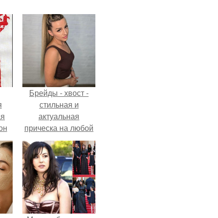
Брейды - хвост -
я
стильная и
ая
актуальная
он
прическа на любой
ра.
случай.