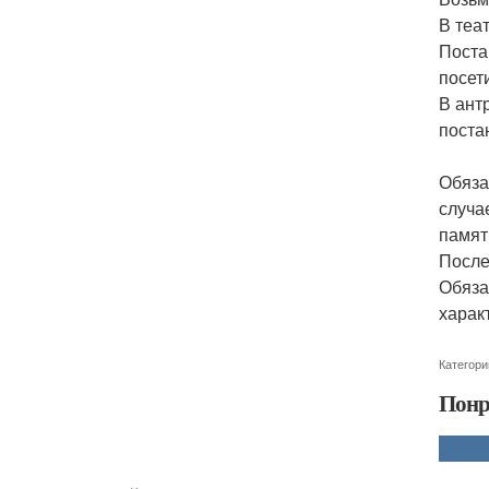
В теат
Поста
посет
В ант
постан
Обяза
случа
памят
После
Обяза
харак
Категори
Понр