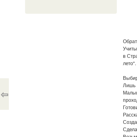
Обрат
Учиты
в Стр
лето".
Выбир
Лишь 
⇦
Малыш
прохо
Готов
Расск
Созда
Сдела
Возьм