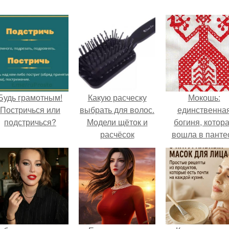
Будь грамотным!
Какую расческу
Мокошь:
Постричься или
выбрать для волос.
единственна
подстричься?
Модели щёток и
богиня, котор
расчёсок
вошла в панте
князя Владими