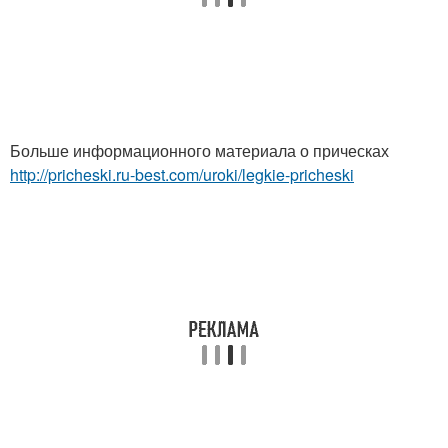
Больше информационного материала о прическах
http://pricheski.ru-best.com/uroki/legkie-pricheski