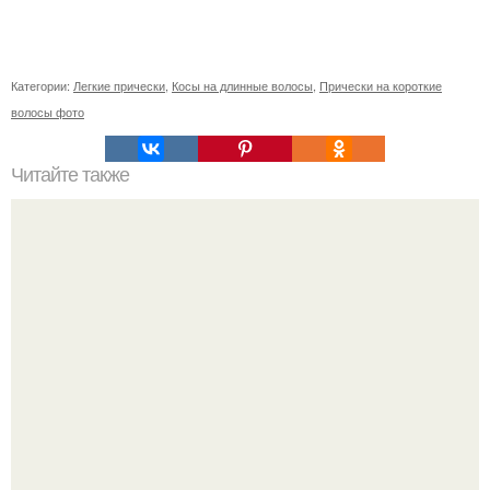
Категории:
Легкие прически
,
Косы на длинные волосы
,
Прически на короткие
волосы фото
Читайте также
Челлендж 7 СЕКУНД. 7 Second Challenge - ваш друг дает
вам задание, вы должны выполнить его всего за 7
секунд.