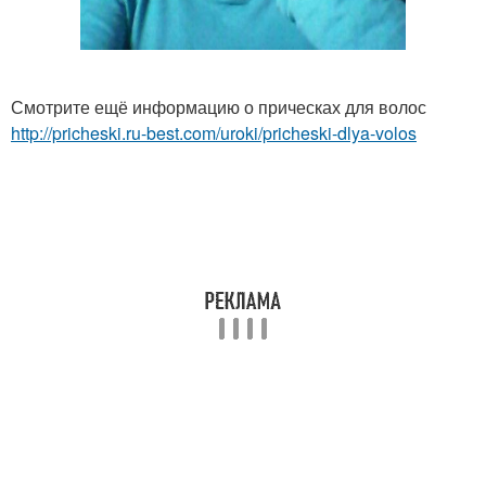
Смотрите ещё информацию о прическах для волос
http://pricheski.ru-best.com/uroki/pricheski-dlya-volos