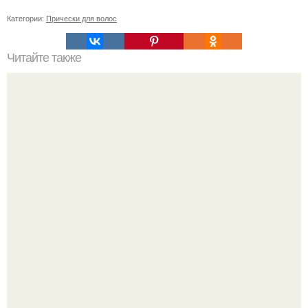
Категории:
Прически для волос
Читайте также
Челлендж 7 СЕКУНД. 7 Second Challenge - ваш друг дает
вам задание, вы должны выполнить его всего за 7
секунд.