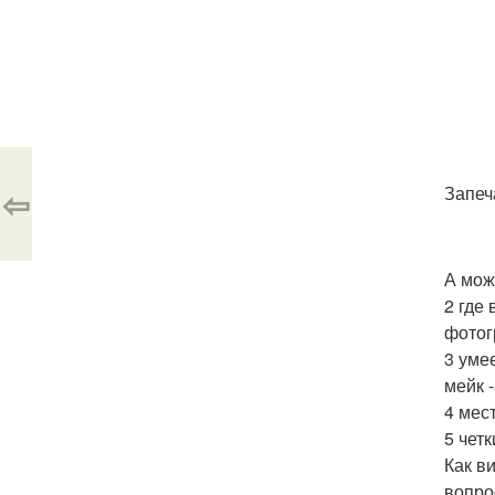
⇦
Запеч
А мож
2 где
фотог
3 уме
мейк -
4 мес
5 чет
Как в
вопро