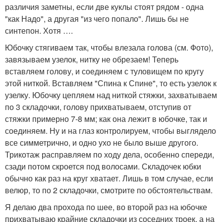
различия заметны, если две куклы стоят рядом - одна
"как Надо", а другая "из чего попало". Лишь бы не
синтепон. Хотя ….
Юбочку стягиваем так, чтобы влезала голова (см. Фото),
завязываем узелок, нитку не обрезаем! Теперь
вставляем голову, и соединяем с туловищем по кругу
этой ниткой. Вставляем "Спина к Спине", то есть узелок к
узелку. Юбочку цепляем над ниткой стяжки, захватываем
по 3 складочки, голову прихватываем, отступив от
стяжки примерно 7-8 мм; как она лежит в юбочке, так и
соединяем. Ну и на глаз контролируем, чтобы выглядело
все симметрично, и одно ухо не было выше другого.
Трикотаж расправляем по ходу дела, особенно спереди,
сзади потом скроется под волосами. Складочек юбки
обычно как раз на круг хватает. Лишь в том случае, если
велюр, то по 2 складочки, смотрите по обстоятельствам.
Я делаю два прохода по шее, во второй раз на юбочке
прихватываю крайние складочки из соседних троек, а на