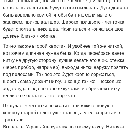
этим, , внимание, только по серединке (см. Фото), а то
волосы из хвостиков будут потом вылезать. Дуга должна
быть довольно крутой, чтобы бантик, если мы его
завяжем, прикрывал шов. Широко пришьете - ленточка
будет сползать ниже шва. Начинаться и кончаться шов
должен близко к юбочке.
Точно так же второй хвостик. И удобнее той же ниткой,
вот зачем длинная нужна была. Когда перебрасываете
нитку на другую сторону, лучше делать это в 2-3 стежка
(через пробор, например), выходы нитки наружу прятать
под волосами. Так все это будет крепче держаться,
шерсть сама держит нитку. В конце так же - несколько
ходов туда-сюда по голове куколки, и обрезаем нитку
(если еще осталось, что обрезать.
В случае если нитки не хватит, привяжите новую к
кончику старой вплотную к голове, а узел запрячьте в
трикотаж.
Вот и все. Украшайте куколку по своему вкусу. Ниточка