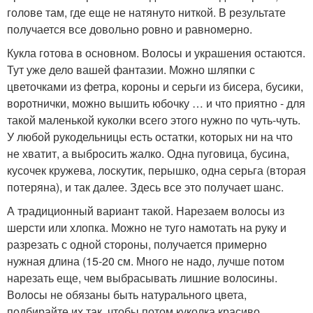
голове там, где еще не натянуто ниткой. В результате
получается все довольно ровно и равномерно.
Кукла готова в основном. Волосы и украшения остаются.
Тут уже дело вашей фантазии. Можно шляпки с
цветочками из фетра, короны и серьги из бисера, бусики,
воротнички, можно вышить юбочку … и что приятно - для
такой маленькой куколки всего этого нужно по чуть-чуть.
У любой рукодельницы есть остатки, которых ни на что
не хватит, а выбросить жалко. Одна пуговица, бусина,
кусочек кружева, лоскутик, перышко, одна серьга (вторая
потеряна), и так далее. Здесь все это получает шанс.
А традиционный вариант такой. Нарезаем волосы из
шерсти или хлопка. Можно не туго намотать на руку и
разрезать с одной стороны, получается примерно
нужная длина (15-20 см. Много не надо, лучше потом
нарезать еще, чем выбрасывать лишние волосины.
Волосы не обязаны быть натурального цвета,
подбирайте их так, чтобы потом куколка красиво