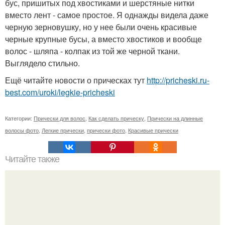
бус, пришитых под хвостиками и шерстяные нитки
вместо лент - самое простое. Я однажды видела даже
черную зерновушку, но у нее были очень красивые
черные крупные бусы, а вместо хвостиков и вообще
волос - шляпа - колпак из той же черной ткани.
Выглядело стильно.
Ещё читайте новости о прическах тут
http://pricheski.ru-
best.com/uroki/legkie-pricheski
Категории:
Прически для волос
,
Как сделать прическу
,
Прически на длинные
волосы фото
,
Легкие прически
,
прически фото
,
Красивые прически
Читайте также