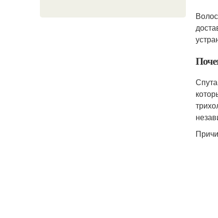
Волос
доста
устра
Поче
Спута
котор
трихо
незав
Причи