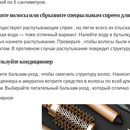
ой по 5 сантиметров.
ите волосы или сбрызните специальным спреем дл
существуют распутывающие спреи , но легче всего их отыска
ая вода — тоже отличный вариант. Налейте воду в бутылку 
ых начнете распутывание. Проверьте , чтобы волосы были
ктом. В противном случае распутывание повредит структуру
льзуйте кондиционер
ите бальзам-уход , чтобы смягчить структуру волос. Нанес
ционера и аккуратно вотрите средство в волосы по всей дл
м. Выбирайте питательный бальзам-уход , который отлично 
ярное