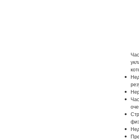
Час
укл
кот
Нед
рез
Нер
Час
оче
Стр
физ
Нед
Пре