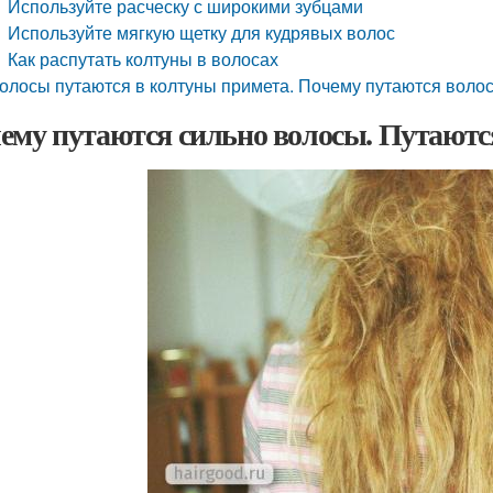
Используйте расческу с широкими зубцами
Используйте мягкую щетку для кудрявых волос
Как распутать колтуны в волосах
олосы путаются в колтуны примета. Почему путаются воло
ему путаются сильно волосы. Путаются