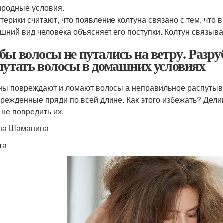
родные условия.
терики считают, что появление колтуна связано с тем, что в
шний вид человека объясняет его поступки. Колтун связыв
бы волосы не путались на ветру. Разру
путать волосы в домашних условиях
ны повреждают и ломают волосы а неправильное распутыва
режденные пряди по всей длине. Как этого избежать? Дели
 не повредить их.
на Шаманина
та