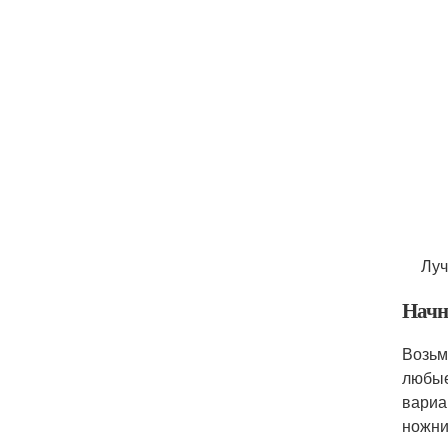
Луч
Начн
Возьм
любые
вариа
ножни