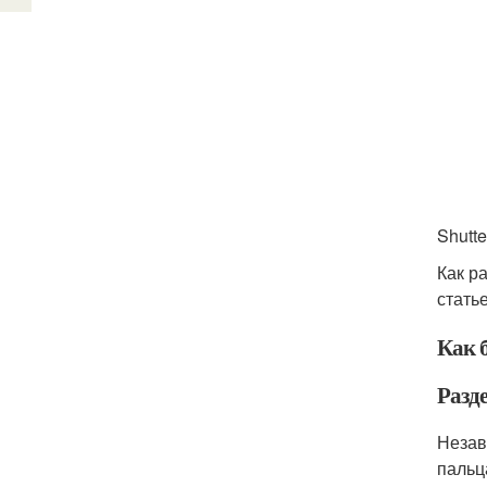
Shutte
Как р
статье
Как 
Разд
Незав
пальц