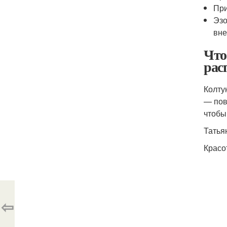
При
Эзо
вне
Что
рас
Колту
— пов
чтобы
Татья
Красо
⇦