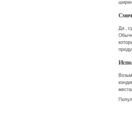
ширин
Смоч
Да , 
Обычн
котор
проду
Испо
Возьм
конди
места
Попул