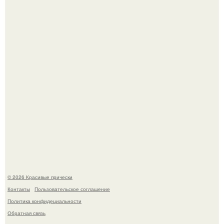
Жил - был дракон.
Борющийся с раком поджелудочной железы Евгений
Алдонин вернулся в Москву после почти года лечения в
Германии.
© 2026 Красивые прически
Контакты
Пользовательское соглашение
Политика конфидециальности
Обратная связь