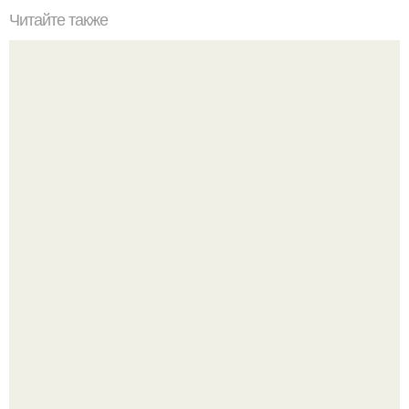
Читайте также
Чем восстановить волосы после осветления. Домашние
способы восстановления волос после осветления
Многие держат касторовое масло дома только для волос
или ресниц.