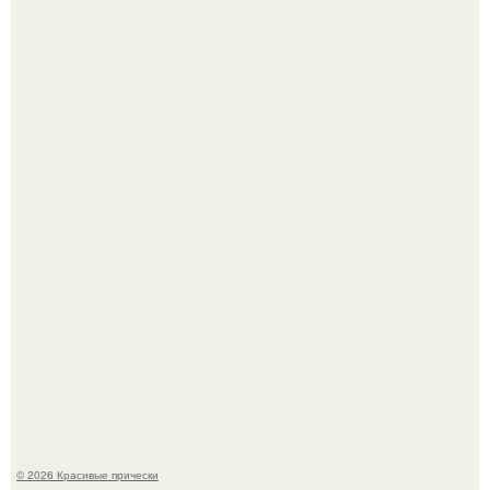
Моника беллуччи, наша вечная икона стиля, снова в
центре внимания!
Борющийся с раком поджелудочной железы Евгений
Алдонин вернулся в Москву после почти года лечения в
Германии.
© 2026 Красивые прически