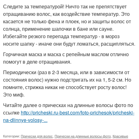
Следите за температурой! Ничто так не препятствует
отращиванию волос, как воздействие температур. Это
касается не только фена и плоек, но и защиты волос от
солнца, применение шапочки в бане или сауне.
Избегайте резкого перепада температур - в мороз
носите шапку - иначе они будут ломаться, расщипляться.
Горчичная маска и маска с репейным маслом отлично
помогут в деле отращивания.
Периодически (раз в 2-3 месяца, или в зависимости от
состояния волос) нужно подстригать их на 1, 5-2 см. Но
помните, стрижка никак не способствует росту волос!
Это миф.
Читайте далее о прическах на длинные волосы фото по
ссылке
http://pricheski.ru-best.com/foto-prichesok/pricheski-
na-dlinnye-volosy-...
Категории:
Прически для волос
,
Прически на длинные волосы фото
,
Красивые