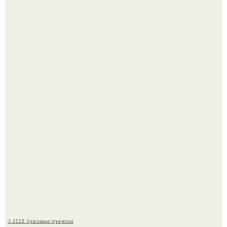
Собчак сказала, что на концерт крида в "Лужниках"
сгоняли студентов и школьников, чтобы забить зал, но
даже так везде были пустоты.
Жил - был дракон.
© 2026 Красивые прически