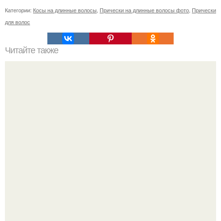
Категории:
Косы на длинные волосы
,
Прически на длинные волосы фото
,
Прически
для волос
Читайте также
Как выйти из черного цвета без вреда для волос.
Способы осветления