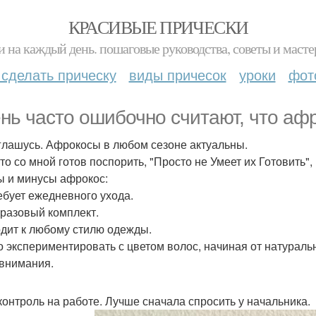
КРАСИВЫЕ ПРИЧЕСКИ
и на каждый день. пошаговые руководства, советы и масте
 сделать прическу
виды причесок
уроки
фот
нь часто ошибочно считают, что афр
глашусь. Афрокосы в любом сезоне актуальны.
кто со мной готов поспорить, "Просто не Умеет их Готовить", 
 и минусы афрокос:
ебует ежедневного ухода.
разовый комплект.
дит к любому стилю одежды.
 экспериментировать с цветом волос, начиная от натураль
внимания.
контроль на работе. Лучше сначала спросить у начальника.