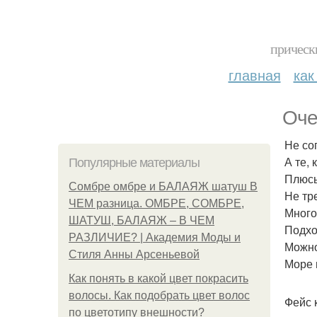
прическ
главная
как
Оче
Не со
А те, 
Популярные материалы
Плюсы
Сомбре омбре и БАЛАЯЖ шатуш В
Не тр
ЧЕМ разница. ОМБРЕ, СОМБРЕ,
Много
ШАТУШ, БАЛАЯЖ – В ЧЕМ
Подхо
РАЗЛИЧИЕ? | Академия Моды и
Можно
Стиля Анны Арсеньевой
Море 
Как понять в какой цвет покрасить
волосы. Как подобрать цвет волос
Фейс 
по цветотипу внешности?