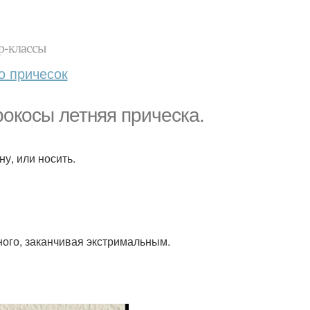
р-классы
о причесок
окосы летняя прическа.
ну, или носить.
ного, заканчивая экстримальным.