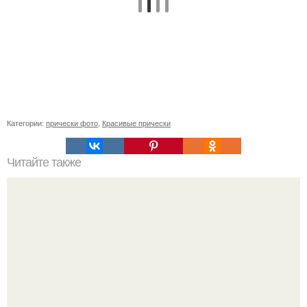
Категории:
прически фото
,
Красивые прически
Читайте также
Как подобрать стрижку и цвет волос. Как подобрать себе
прическу и правильный цвет волос