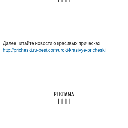
Далее читайте новости о красивых прическах
http://pricheski.ru-best.com/uroki/krasivye-pricheski