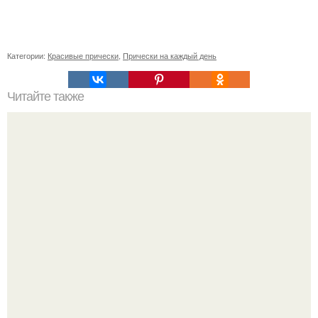
Категории:
Красивые прически
,
Прически на каждый день
Читайте также
Блонд без желтизны!