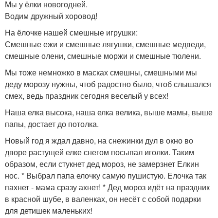
Мы у ёлки новогодней.
Водим дружный хоровод!
На ёлочке нашей смешные игрушки:
Смешные ежи и смешные лягушки, смешные медведи,
смешные олени, смешные моржи и смешные тюлени.
Мы тоже немножко в масках смешны, смешными мы
деду морозу нужны, чтоб радостно было, чтоб слышался
смех, ведь праздник сегодня веселый у всех!
Наша елка высока, наша елка велика, выше мамы, выше
папы, достает до потолка.
Новый год я ждал давно, на снежинки дул в окно во
дворе растущей елке снегом посыпал иголки. Таким
образом, если стукнет дед мороз, не замерзнет Елкин
нос. * Выбрал папа елочку самую пушистую. Елочка так
пахнет - мама сразу ахнет! * Дед мороз идёт на праздник
в красной шубе, в валенках, он несёт с собой подарки
для детишек маленьких!