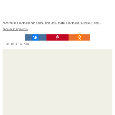
Категории:
Прически для волос
,
прически фото
,
Прически на каждый день
,
Красивые прически
Читайте также
Достижение в книге рекордов Гиннеса установил 80-
летний житель Ирана Аму хаджи, который не мылся в
течение 60 лет.