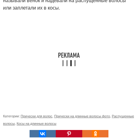
называли венок и надевали на распущенные волосы
или заплетали их в косы.
Категории:
Прически для волос
,
Прически на длинные волосы фото
,
Распущенные
волосы
,
Косы на длинные волосы