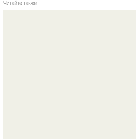
Читайте также
Какую расческу выбрать для волос. Модели щёток и
расчёсок
Отобрала для вас самые красивые и безупречные
оттенки обуви.