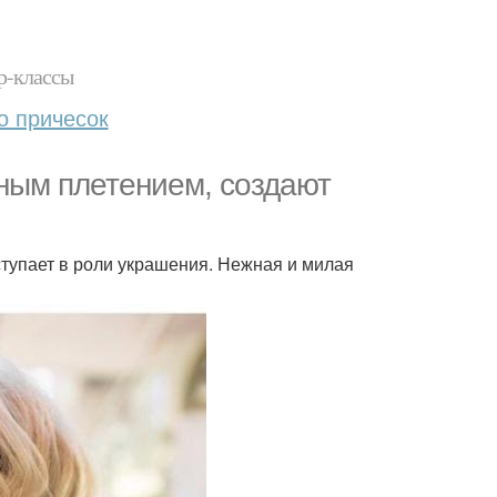
р-классы
о причесок
тным плетением, создают
ыступает в роли украшения. Нежная и милая