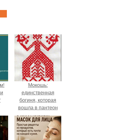
м!
Мокошь:
ли
единственная
?
богиня, которая
вошла в пантеон
князя Владимира.