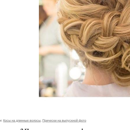
и:
Косы на длинные волосы
,
Прически на выпускной фото