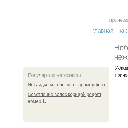
прическ
главная
как
Неб
неж
Уклад
приче
Популярные материалы
Инсайды_магического_ароморфоза.
Осветление волос корицей рецепт
номер 1.