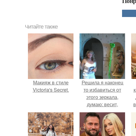
Понр
Читайте также
Макияж в стиле
Решила я наконец
Victoria's Secret.
то избавиться от
к
этого зеркала,
думаю: весит,
в
мешается, продам.