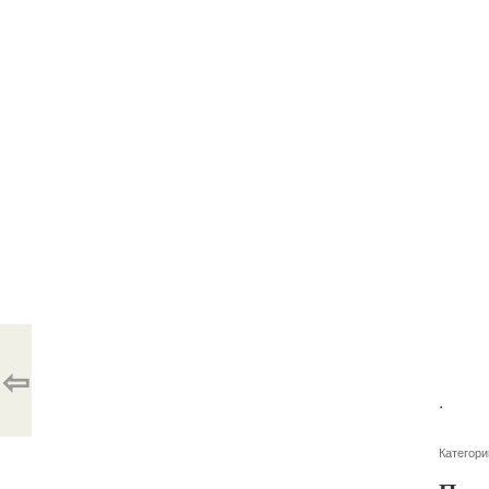
⇦
.
Категори