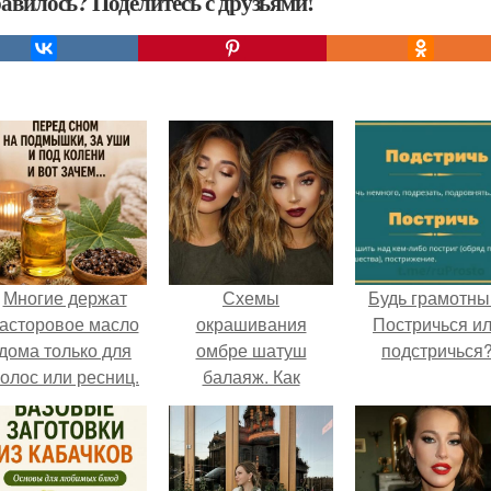
авилось? Поделитесь с друзьями!
Многие держат
Схемы
Будь грамотны
асторовое масло
окрашивания
Постричься и
дома только для
омбре шатуш
подстричься
олос или ресниц.
балаяж. Как
выбрать
окрашивание для
себя