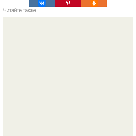
Читайте также
Осветление кожи в интимных местах в домашних
условиях перекисью водорода. Причины потемнения
Будь грамотным! Постричься или подстричься?