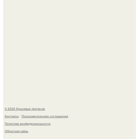
Ее величество, кстати, тоже одна из моих любимых
женских персонажей.
Алина загитова показала фото с выпускного в РАНХиГС.
© 2026 Красивые прически
Контакты
Пользовательское соглашение
Политика конфидециальности
Обратная связь