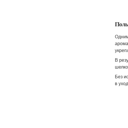
Поль
Одним
арома
укреп
В рез
шелко
Без и
в уход