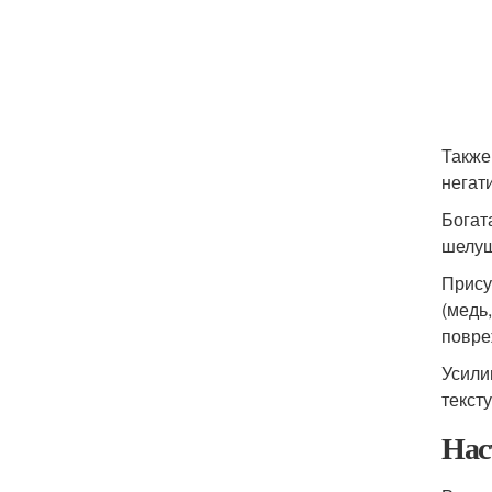
Также
негат
Богат
шелуш
Прису
(медь
повре
Усили
текст
Нас