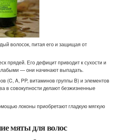
ый волосок, питая его и защищая от
еск прядей. Его дефицит приводит к сухости и
слабыми — они начинают выпадать.
в (C, A, PP, витаминов группы B) и элементов
ества в совокупности делают безжизненные
помощью локоны приобретают гладкую мягкую
ие мяты для волос