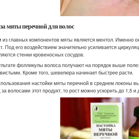
за мяты перечной для волос
 из главных компонентов мяты является ментол. Именно о
т. Под его воздействием значительно усиливается циркуляц
ляются стенки кровеносных сосудов.
ультате фолликулы волоса получают на порядок выше полез
вистыми. Кроме того, шевелюра начинает быстрее расти.
спользования настойки мяты перечной в среднем локоны вы
 за волосами этот продукт, то рост можно ускорить до 1,5 и