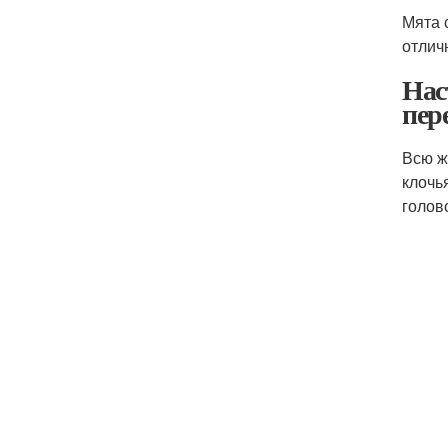
Мята 
отлич
Нас
пер
Всю ж
клочь
голов