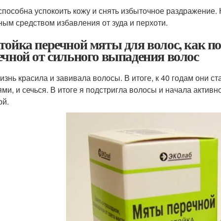
способна успокоить кожу и снять избыточное раздражение. 
ным средством избавления от зуда и перхоти.
тойка перечной мяты для волос, как п
ечной от сильного выпадения волос
изнь красила и завивала волосы. В итоге, к 40 годам они ст
ями, и сечься. В итоге я подстригла волосы и начала активн
ой.