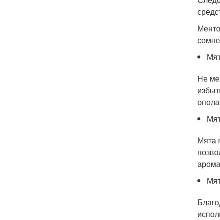
средс
Менто
сомне
Мят
Не ме
избыт
опола
Мят
Мята 
позво
арома
Мят
Благо
испол