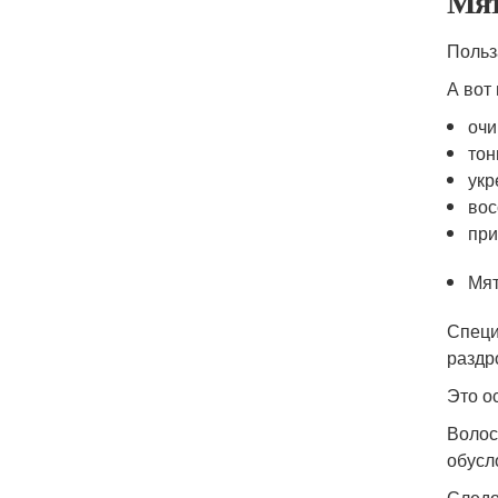
Мят
Польз
А вот
очи
тон
укр
вос
при
Мят
Специ
раздр
Это о
Волос
обусл
Следо