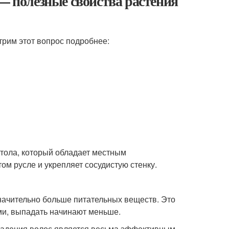
 — полезные свойства растения
трим этот вопрос подробнее:
ола, который обладает местным
м русле и укрепляет сосудистую стенку.
значительно больше питательных веществ. Это
ми, выпадать начинают меньше.
ыпадения волос является весьма эффективным