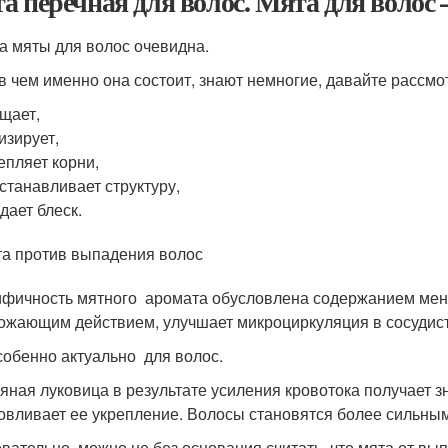
а перечная для волос. Мята для волос
а мяты для волос очевидна.
 в чем именно она состоит, знают немногие, давайте рассмо
щает,
изирует,
епляет корни,
станавливает структуру,
дает блеск.
а против выпадения волос
фичность мятного аромата обусловлена содержанием мент
ожающим действием, улучшает микроциркуляция в сосудисто
собенно актуально для волос.
яная луковица в результате усиления кровотока получает 
овливает ее укрепление. Волосы становятся более сильны
вательно, можно не без основания считать, что мята от в