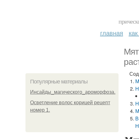
прическ
главная
как
Мят
рас
Сод
М
Популярные материалы
Н
Инсайды_магического_ароморфоза.
Осветление волос корицей рецепт
Н
номер 1.
М
В
Н