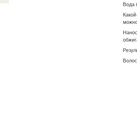
Вода 
Какой
можно
Нанос
обжиг
Резул
Волос