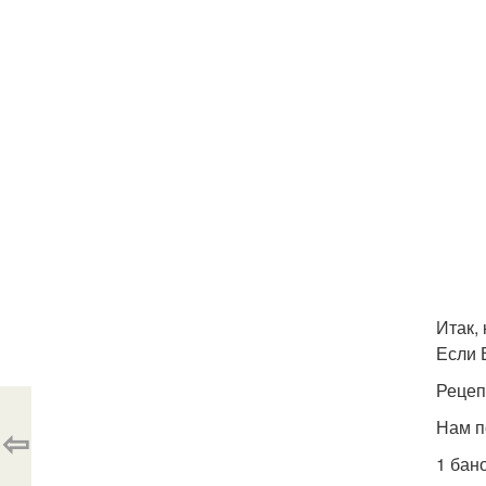
Итак,
Если 
Рецеп
Нам п
⇦
1 бан