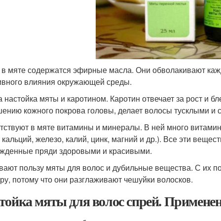
 в мяте содержатся эфирные масла. Они обволакивают кажд
ивного влияния окружающей среды.
а настойка мяты и каротином. Каротин отвечает за рост и бл
ению кожного покрова головы, делает волосы тусклыми и 
тствуют в мяте витамины и минералы. В ней много витамино
, кальций, железо, калий, цинк, магний и др.). Все эти вещ
жденные пряди здоровыми и красивыми.
вают пользу мяты для волос и дубильные вещества. С их 
уру, потому что они разглаживают чешуйки волосков.
тойка мяты для волос спрей. Применен